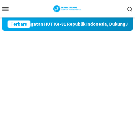
Loncat
Menu
ke
Mobile
konten
di Peringatan HUT Ke-81 Republik Indonesia, Dukung Asri dan 
Terbaru