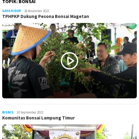
TOPIK:
BONSAI
GAYA HIDUP
LilikAbdi
26 November 2022
TPHPKP Dukung Pesona Bonsai Magetan
BISNIS
LilikAbdi
10 September 2022
Komunitas Bonsai Lampung Timur