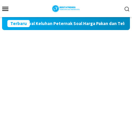
Loncat
Menu
ke
Mobile
konten
n Komit Kawal Keluhan Peternak Soal Harga Pakan dan Telur
Terbaru