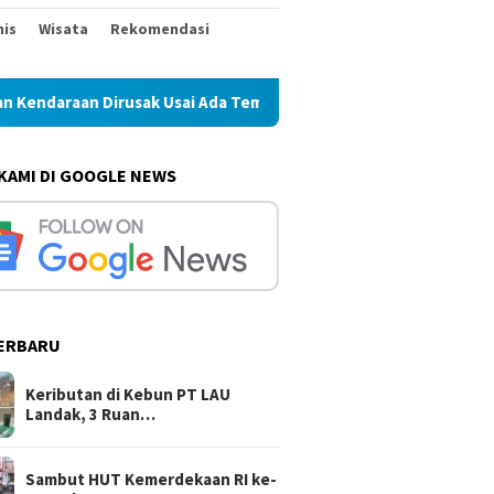
nis
Wisata
Rekomendasi
ndaraan Dirusak Usai Ada Tembakan Peringatan
Sambut HU
 KAMI DI GOOGLE NEWS
ERBARU
onorogo Siapkan Pesta
Keributan di Kebun PT LAU
Sam
udaya 19 Hari Sambut Hari
Landak, 3 Ruang Kantor dan
ke-
adi ke-530
Kendaraan Dirusak Usai Ada
Sal
Keributan di Kebun PT LAU
Tembakan Peringatan
Ger
Landak, 3 Ruan…
Sambut HUT Kemerdekaan RI ke-