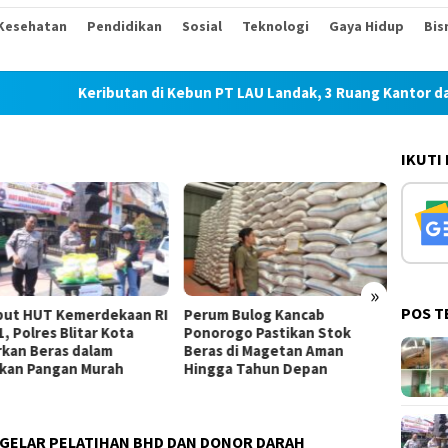
Kesehatan
Pendidikan
Sosial
Teknologi
Gaya Hidup
Bis
Keributan di Kebun PT LAU Landak, 3 Ruang Kantor dan Ke
IKUTI
»
POS T
Perum Bulog Kancab
ITB Terapkan Nilai Kearifan
P
Ponorogo Pastikan Stok
Lokal sebagai Landasan
B
Beras di Magetan Aman
Penanganan Pascabencana di
J
Hingga Tahun Depan
Tanjung Pura, Sumatera
Utara
 GELAR PELATIHAN BHD DAN DONOR DARAH