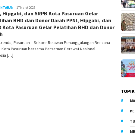
INTAHAN
LilikAbdi
17 Maret 2022
, Hipgabi, dan SRPB Kota Pasuruan Gelar
tihan BHD dan Donor Darah PPNI, Hipgabi, dan
 Kota Pasuruan Gelar Pelatihan BHD dan Donor
h
atrends, Pasuruan – Sekber Relawan Penanggulangan Bencana
) Kota Pasuruan bersama Persatuan Perawat Nasional
sia […]
TOPIK
MA
PE
TU
ME