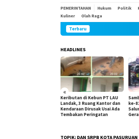
PEMERINTAHAN
Hukum
Politik
Kuliner
Olah Raga
Terbaru
HEADLINES
«
Keributan di Kebun PT LAU
Sambut HUT Kemerdekaan RI
Landak, 3 Ruang Kantor dan
ke-81, Polres Blitar Kota
Kendaraan Dirusak Usai Ada
Salurkan Beras dalam
Tembakan Peringatan
Gerakan Pangan Murah
TOPIK:
DAN SRPB KOTA PASURUAN