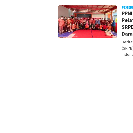
PEMER
PPNI
Pela
SRPB
Dara
Berit
(SRPB
Indone