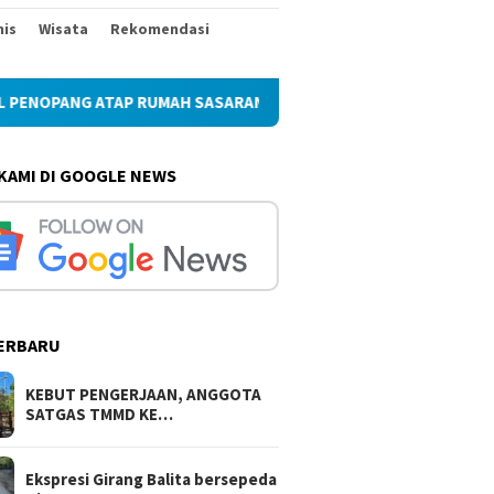
nis
Wisata
Rekomendasi
PANG ATAP RUMAH SASARAN REHAB RTLH
Ekspresi Giran
 KAMI DI GOOGLE NEWS
ERBARU
RA MERAH PUTIH
KEBUT PENGERJAAN,
Ekspresi
AM KEMBANG SETAMAN,
ANGGOTA SATGAS TMMD KE-
bersepe
PENDIRIAN RUMAH
129 PASANG GEWEL
Pemban
KEBUT PENGERJAAN, ANGGOTA
AN REHAB RTLH TMMD
PENOPANG ATAP RUMAH
Bulu Lo
SATGAS TMMD KE…
9
SASARAN REHAB RTLH
Ekspresi Girang Balita bersepeda