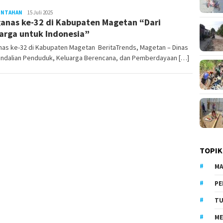
INTAHAN
LilikAbdi
15 Juli 2025
anas ke-32 di Kabupaten Magetan “Dari
arga untuk Indonesia”
nas ke-32 di Kabupaten Magetan BeritaTrends, Magetan – Dinas
ndalian Penduduk, Keluarga Berencana, dan Pemberdayaan […]
TOPIK
MA
PE
TU
ME