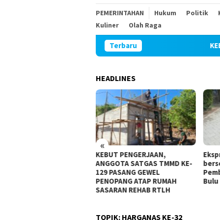
PEMERINTAHAN
Hukum
Politik
Kuliner
Olah Raga
Terbaru
KEBUT PE
HEADLINES
«
BUT PENGERJAAN,
Ekspresi Girang Balita
Warg
GGOTA SATGAS TMMD KE-
bersepeda Diatas Paving
Suda
9 PASANG GEWEL
Pembangunan TMMD 129
NOPANG ATAP RUMAH
Bulu Lor
SARAN REHAB RTLH
TOPIK:
HARGANAS KE-32