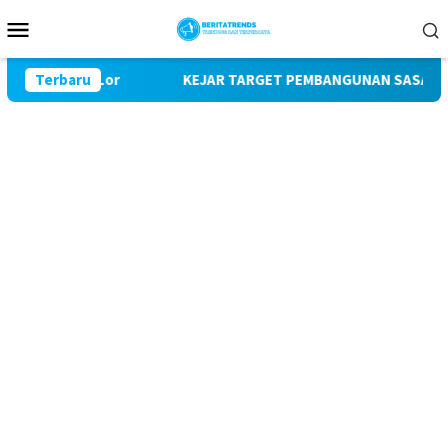
Loncat
Menu
ke
Mobile
konten
Bulu Lor
Terbaru
KEJAR TARGET PEMBANGUNAN SASARAN FISIK, S