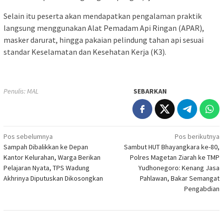
Selain itu peserta akan mendapatkan pengalaman praktik
langsung menggunakan Alat Pemadam Api Ringan (APAR),
masker darurat, hingga pakaian pelindung tahan api sesuai
standar Keselamatan dan Kesehatan Kerja (K3).
Penulis: MAL
SEBARKAN
Navigasi
Pos sebelumnya
Pos berikutnya
Sampah Dibalikkan ke Depan
Sambut HUT Bhayangkara ke-80,
pos
Kantor Kelurahan, Warga Berikan
Polres Magetan Ziarah ke TMP
Pelajaran Nyata, TPS Wadung
Yudhonegoro: Kenang Jasa
Akhrinya Diputuskan Dikosongkan
Pahlawan, Bakar Semangat
Pengabdian