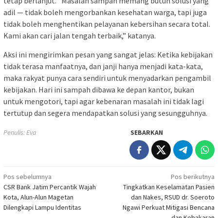
tetap berlanjut. “Masalah sampah memang butuh solusi yang
adil — tidak boleh mengorbankan kesehatan warga, tapi juga
tidak boleh menghentikan pelayanan kebersihan secara total.
Kami akan cari jalan tengah terbaik,” katanya.
Aksi ini mengirimkan pesan yang sangat jelas: Ketika kebijakan
tidak terasa manfaatnya, dan janji hanya menjadi kata-kata,
maka rakyat punya cara sendiri untuk menyadarkan pengambil
kebijakan. Hari ini sampah dibawa ke depan kantor, bukan
untuk mengotori, tapi agar kebenaran masalah ini tidak lagi
tertutup dan segera mendapatkan solusi yang sesungguhnya.
Penulis: Eva
SEBARKAN
Navigasi
Pos sebelumnya
Pos berikutnya
CSR Bank Jatim Percantik Wajah
Tingkatkan Keselamatan Pasien
pos
Kota, Alun-Alun Magetan
dan Nakes, RSUD dr. Soeroto
Dilengkapi Lampu Identitas
Ngawi Perkuat Mitigasi Bencana
dan Kebakaran