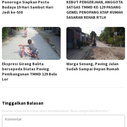
Ponorogo Siapkan Pesta
KEBUT PENGERJAAN, ANGGOTA
Budaya 19 Hari Sambut Hari
SATGAS TMMD KE-129 PASANG
Jadi ke-530
GEWEL PENOPANG ATAP RUMAH
SASARAN REHAB RTLH
Ekspresi Girang Balita
Warga Senang, Paving Jalan
bersepeda Diatas Paving
Sudah Sampai Depan Rumah
Pembangunan TMMD 129 Bulu
Lor
Tinggalkan Balasan
Alamat email Anda tidak akan dipublikasikan.
Ruas yang wajib ditandai
*