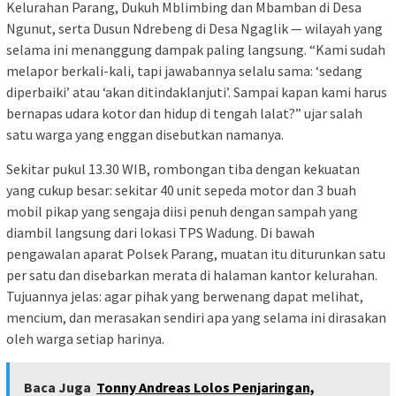
Kelurahan Parang, Dukuh Mblimbing dan Mbamban di Desa
Ngunut, serta Dusun Ndrebeng di Desa Ngaglik — wilayah yang
selama ini menanggung dampak paling langsung. “Kami sudah
melapor berkali-kali, tapi jawabannya selalu sama: ‘sedang
diperbaiki’ atau ‘akan ditindaklanjuti’. Sampai kapan kami harus
bernapas udara kotor dan hidup di tengah lalat?” ujar salah
satu warga yang enggan disebutkan namanya.
Sekitar pukul 13.30 WIB, rombongan tiba dengan kekuatan
yang cukup besar: sekitar 40 unit sepeda motor dan 3 buah
mobil pikap yang sengaja diisi penuh dengan sampah yang
diambil langsung dari lokasi TPS Wadung. Di bawah
pengawalan aparat Polsek Parang, muatan itu diturunkan satu
per satu dan disebarkan merata di halaman kantor kelurahan.
Tujuannya jelas: agar pihak yang berwenang dapat melihat,
mencium, dan merasakan sendiri apa yang selama ini dirasakan
oleh warga setiap harinya.
Baca Juga
Tonny Andreas Lolos Penjaringan,