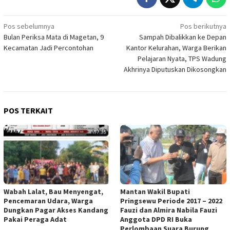
Navigasi
Pos sebelumnya
Pos berikutnya
Bulan Periksa Mata di Magetan, 9
Sampah Dibalikkan ke Depan
pos
Kecamatan Jadi Percontohan
Kantor Kelurahan, Warga Berikan
Pelajaran Nyata, TPS Wadung
Akhrinya Diputuskan Dikosongkan
POS TERKAIT
Wabah Lalat, Bau Menyengat,
Mantan Wakil Bupati
Pencemaran Udara, Warga
Pringsewu Periode 2017 – 2022
Dungkan Pagar Akses Kandang
Fauzi dan Almira Nabila Fauzi
Pakai Peraga Adat
Anggota DPD RI Buka
Perlombaan Suara Burung