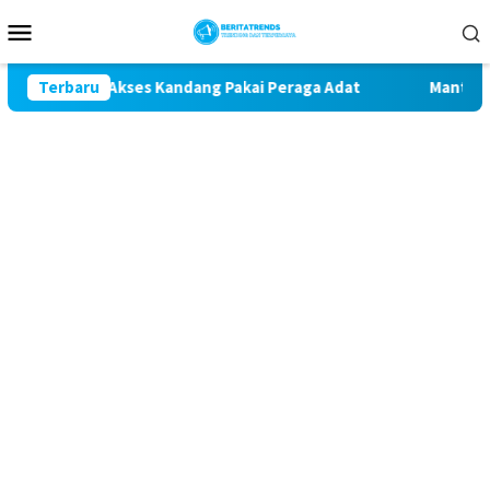
Loncat
Menu
ke
Mobile
konten
agar Akses Kandang Pakai Peraga Adat
Terbaru
Mantan Wakil Bup