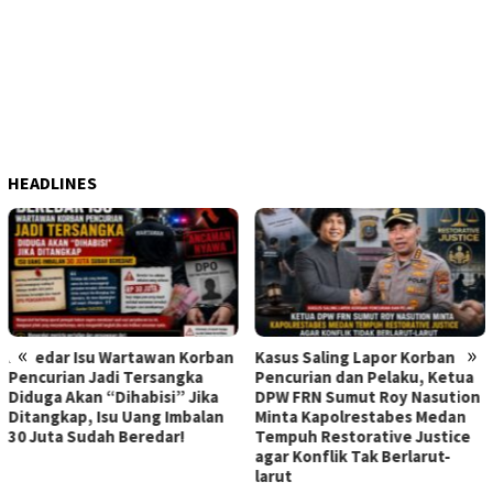
HEADLINES
«
»
su Wartawan Korban
Kasus Saling Lapor Korban
Diduga Ad
 Jadi Tersangka
Pencurian dan Pelaku, Ketua
Menarget
an “Dihabisi” Jika
DPW FRN Sumut Roy Nasution
Sembiring
, Isu Uang Imbalan
Minta Kapolrestabes Medan
Dpo Karen
udah Beredar!
Tempuh Restorative Justice
Menangka
agar Konflik Tak Berlarut-
Usaha Ke
larut