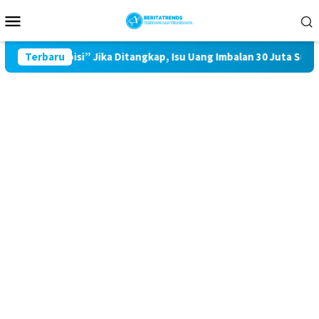
Loncat
Menu
ke
Mobile
konten
n “Dihabisi” Jika Ditangkap, Isu Uang Imbalan 30 Juta Sudah Be
Terbaru