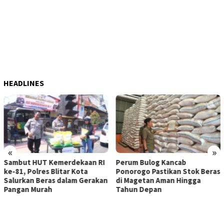
HEADLINES
«
»
Perum Bulog Kancab
ITB Terapkan Nilai Kearifan
Ponorogo Pastikan Stok Beras
Lokal sebagai Landasan
n
di Magetan Aman Hingga
Penanganan Pascabencana di
Tahun Depan
Tanjung Pura, Sumatera
Utara