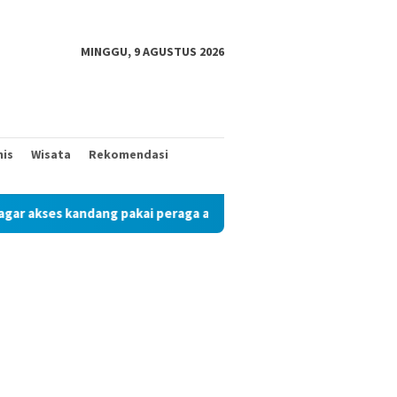
MINGGU, 9 AGUSTUS 2026
nis
Wisata
Rekomendasi
ses kandang pakai peraga adat
Mantan Wakil Bupati Prin