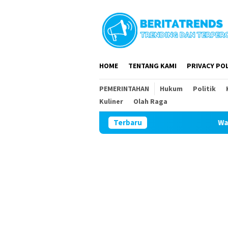
Loncat
ke
konten
HOME
TENTANG KAMI
PRIVACY POL
PEMERINTAHAN
Hukum
Politik
Kuliner
Olah Raga
Terbaru
Wabah lal