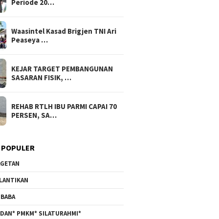
Periode 20…
Waasintel Kasad Brigjen TNI Ari
Peaseya …
KEJAR TARGET PEMBANGUNAN
SASARAN FISIK, …
REHAB RTLH IBU PARMI CAPAI 70
PERSEN, SA…
 POPULER
GETAN
LANTIKAN
BABA
DAN* PMKM* SILATURAHMI*