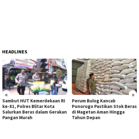
HEADLINES
«
»
emerdekaan RI
Perum Bulog Kancab
ITB Terapkan 
Blitar Kota
Ponorogo Pastikan Stok Beras
Lokal sebagai
s dalam Gerakan
di Magetan Aman Hingga
Penanganan P
Tahun Depan
Tanjung Pura
Utara