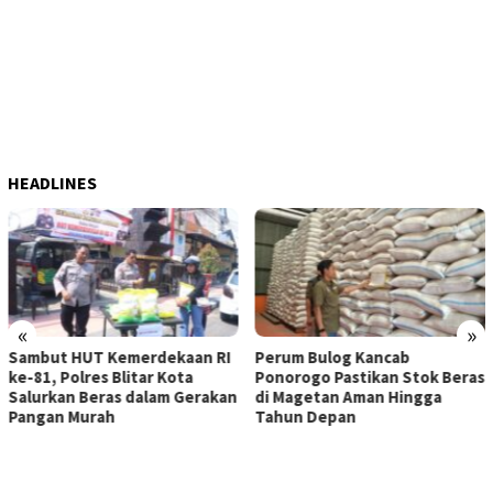
HEADLINES
«
»
ekaan RI
Perum Bulog Kancab
ITB Terapkan Nilai K
Kota
Ponorogo Pastikan Stok Beras
Lokal sebagai Landa
m Gerakan
di Magetan Aman Hingga
Penanganan Pascabe
Tahun Depan
Tanjung Pura, Suma
Utara