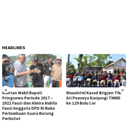
HEADLINES
«
»
Waasintel Kasad Brigjen TNI
KEJAR TARGET PEMBA
7 –
Ari Peaseya Kunjungi TMMD
SASARAN FISIK, SATG
abila
ke 129 Bulu Lor
DAN WARGA BULU LOR 
Buka
PLESTERAN RTLH MILI
ung
PUGUH