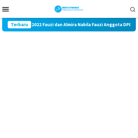
Loncat
Menu
ke
Mobile
konten
ode 2017 – 2022 Fauzi dan Almira Nabila Fauzi Anggota DPD RI B
Terbaru