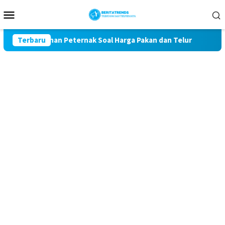
Loncat
Menu
ke
Mobile
konten
Kawal Keluhan Peternak Soal Harga Pakan dan Telur
Terbaru
TAK