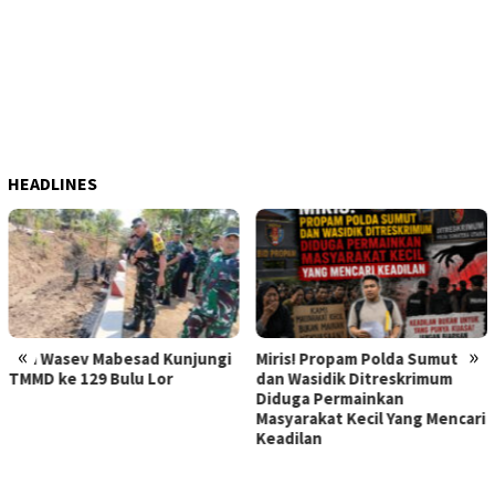
HEADLINES
«
»
Kunjungi
Miris! Propam Polda Sumut
Hebat Mamak Maling,
or
dan Wasidik Ditreskrimum
Dilaporkan karena F
Diduga Permainkan
Korban Pencurian
Masyarakat Kecil Yang Mencari
Memerasnya 250 Jut
Keadilan
Diperiksa, Korban M
Kapolda Sumut Mem
Atensi