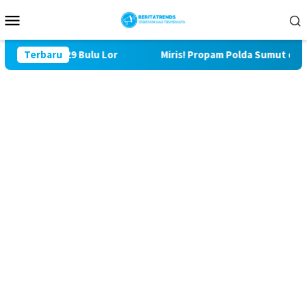
Loncat
Menu
ke
Mobile
konten
TMMD ke 129 Bulu Lor
Terbaru
Miris! Propam Polda Sumut dan Wa