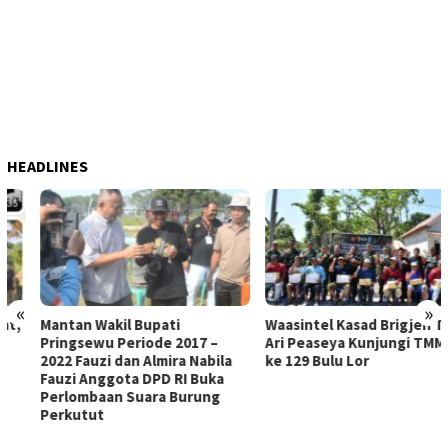
HEADLINES
«
»
Mantan Wakil Bupati
Waasintel Kasad Brigjen TNI
Pringsewu Periode 2017 –
Ari Peaseya Kunjungi TMMD
2022 Fauzi dan Almira Nabila
ke 129 Bulu Lor
Fauzi Anggota DPD RI Buka
Perlombaan Suara Burung
Perkutut