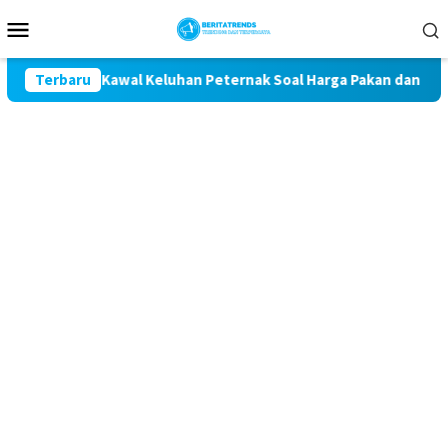
Loncat
Menu
ke
Mobile
konten
etan Komit Kawal Keluhan Peternak Soal Harga Pakan dan Telur
Terbaru