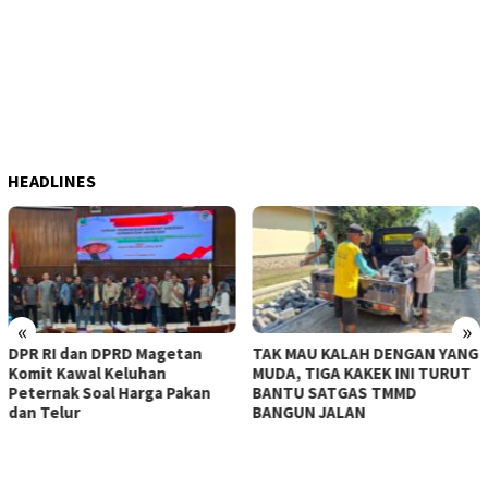
HEADLINES
«
»
TAK MAU KALAH DENGAN YANG
KERASNYA BAHU JALAN TA
MUDA, TIGA KAKEK INI TURUT
MAMPU DITEMBUS, SATGA
n
BANTU SATGAS TMMD
TMMD KE-129 KERAHKAN
BANGUN JALAN
MESIN-MESIN BOR BERUKU
BESAR