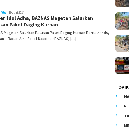
TIWA
LilikAbdi
19 Juni 2024
n Idul Adha, BAZNAS Magetan Salurkan
san Paket Daging Kurban
S Magetan Salurkan Ratusan Paket Daging Kurban Beritatrends,
n – Badan Amil Zakat Nasional (BAZNAS) […]
TOPIK
MA
PE
TU
ME