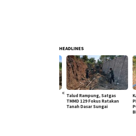
HEADLINES
«
esengan Depan Rumah
Talud Rampung, Satgas
KAMI
pung, Pak Giman Tidak
TMMD 129 Fokus Ratakan
PEMB
watir Ada Longsor Lagi
Tanah Dasar Sungai
POKO
BIBI