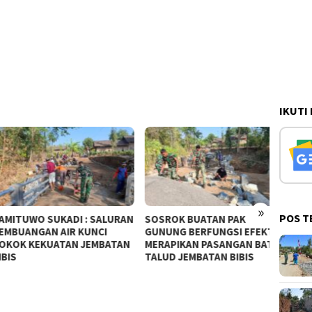
IKUTI
»
POS T
TUWO SUKADI : SALURAN
SOSROK BUATAN PAK
Bereda
UANGAN AIR KUNCI
GUNUNG BERFUNGSI EFEKTIF
Korban
K KEKUATAN JEMBATAN
MERAPIKAN PASANGAN BATU
Tersa
S
TALUD JEMBATAN BIBIS
“Dihab
Isu Ua
Sudah