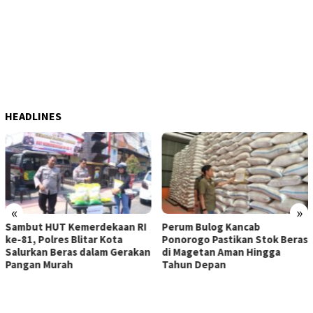
HEADLINES
«
»
n RI
Perum Bulog Kancab
ITB Terapkan Nilai Keari
Ponorogo Pastikan Stok Beras
Lokal sebagai Landasan
rakan
di Magetan Aman Hingga
Penanganan Pascabencan
Tahun Depan
Tanjung Pura, Sumatera
Utara