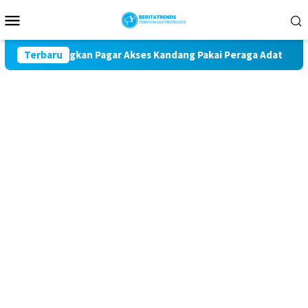
Loncat
Menu
ke
Mobile
konten
a Dungkan Pagar Akses Kandang Pakai Peraga Adat
Terbaru
Manta