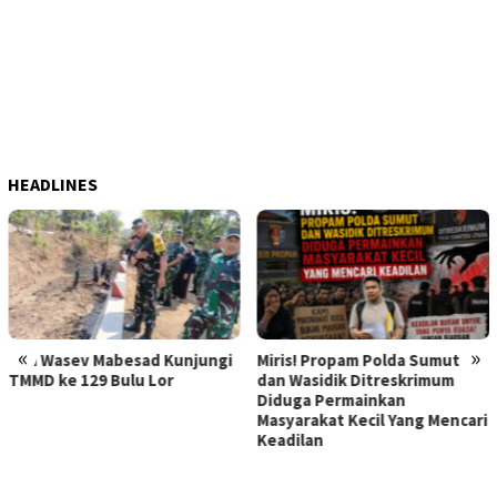
HEADLINES
«
»
 Mabesad Kunjungi
Miris! Propam Polda Sumut
Hebat Mam
29 Bulu Lor
dan Wasidik Ditreskrimum
Dilaporka
Diduga Permainkan
Korban Pe
Masyarakat Kecil Yang Mencari
Memerasny
Keadilan
Diperiksa
Kapolda 
Atensi