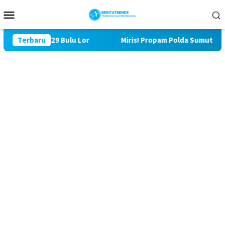
Loncat
Menu
ke
Mobile
konten
 TMMD ke 129 Bulu Lor
Terbaru
Miris! Propam Polda Sumut dan Wa