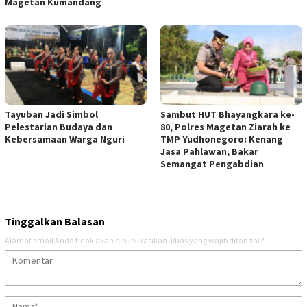
Magetan Kumandang
Tayuban Jadi Simbol
Sambut HUT Bhayangkara ke-
Pelestarian Budaya dan
80, Polres Magetan Ziarah ke
Kebersamaan Warga Nguri
TMP Yudhonegoro: Kenang
Jasa Pahlawan, Bakar
Semangat Pengabdian
Tinggalkan Balasan
Alamat email Anda tidak akan dipublikasikan.
Ruas yang wajib ditandai
*