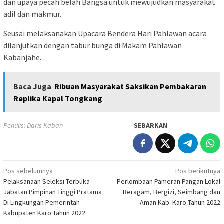
dan upaya pecah belah Bangsa untuk mewujudkan masyarakat
adil dan makmur.
Seusai melaksanakan Upacara Bendera Hari Pahlawan acara
dilanjutkan dengan tabur bunga di Makam Pahlawan
Kabanjahe.
Baca Juga
Ribuan Masyarakat Saksikan Pembakaran
Replika Kapal Tongkang
Penulis: Daris Kaban
SEBARKAN
Navigasi
Pos sebelumnya
Pos berikutnya
Pelaksanaan Seleksi Terbuka
Perlombaan Pameran Pangan Lokal
pos
Jabatan Pimpinan Tinggi Pratama
Beragam, Bergizi, Seimbang dan
Di Lingkungan Pemerintah
Aman Kab. Karo Tahun 2022
Kabupaten Karo Tahun 2022