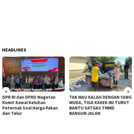
HEADLINES
«
»
getan
TAK MAU KALAH DENGAN YANG
KERASNYA BAHU JAL
n
MUDA, TIGA KAKEK INI TURUT
MAMPU DITEMBUS, 
 Pakan
BANTU SATGAS TMMD
TMMD KE-129 KERA
BANGUN JALAN
MESIN-MESIN BOR B
BESAR