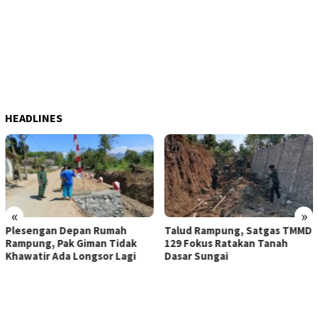
HEADLINES
«
»
n Depan Rumah
Talud Rampung, Satgas TMMD
KAMITUWO
Pak Giman Tidak
129 Fokus Ratakan Tanah
PEMBUANG
Ada Longsor Lagi
Dasar Sungai
POKOK KE
BIBIS