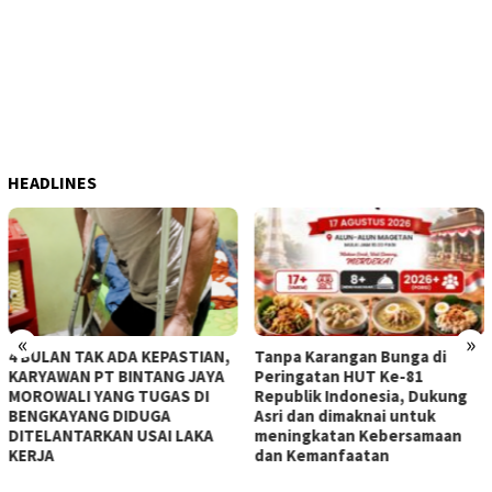
HEADLINES
«
»
,
Tanpa Karangan Bunga di
Dewas, Direktur dan Seluruh
Peringatan HUT Ke-81
Pegawai Perumdam Tirta
Republik Indonesia, Dukung
Landak mengucapkan
Asri dan dimaknai untuk
Dirgahayu RI ke-81
meningkatan Kebersamaan
dan Kemanfaatan