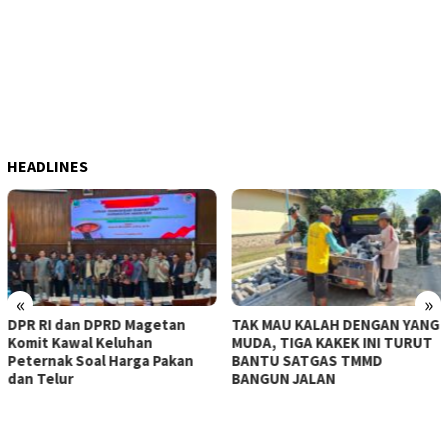
HEADLINES
«
»
getan
TAK MAU KALAH DENGAN YANG
KERASNYA BAHU JAL
n
MUDA, TIGA KAKEK INI TURUT
MAMPU DITEMBUS, 
 Pakan
BANTU SATGAS TMMD
TMMD KE-129 KERA
BANGUN JALAN
MESIN-MESIN BOR B
BESAR