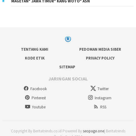
MAGETAN* JAWA TIMUR* KANG WOTO* ASN
TENTANG KAMI
PEDOMAN MEDIA SIBER
KODE ETIK
PRIVACY POLICY
SITEMAP
JARINGAN SOCIAL
Facebook
Twitter
Pinterest
Instagram
Youtube
RSS
Copyright By Beritatrends.co.id Powered By
seopage.one
| Beritatrends