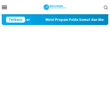
Loncat
Menu
ke
Mobile
konten
 Bulu Lor
Terbaru
Miris! Propam Polda Sumut dan Wasidik Ditres