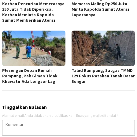
Korban Pencurian Memerasnya
Memeras Maling Rp250 Juta
250 Juta Tidak Diperiksa,
Minta Kapolda Sumut Atensi
Korban Meminta Kapolda
Laporannya
Sumut Memberikan Atensi
Plesengan Depan Rumah
Talud Rampung, Satgas TMMD
Rampung, Pak Giman Tidak
129 Fokus Ratakan Tanah Dasar
Khawatir Ada Longsor Lagi
Sungai
Tinggalkan Balasan
Alamat email Anda tidak akan dipublikasikan.
Ruas yang wajib ditandai
*