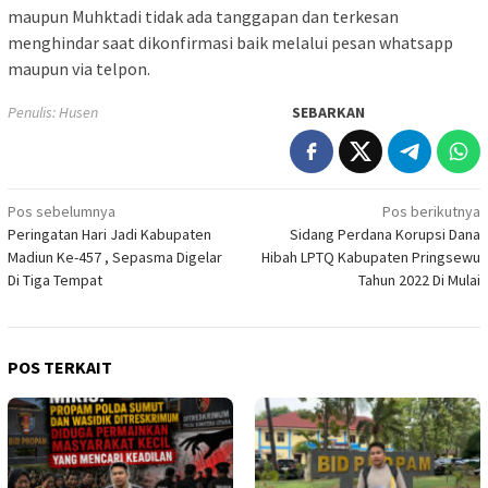
maupun Muhktadi tidak ada tanggapan dan terkesan
menghindar saat dikonfirmasi baik melalui pesan whatsapp
maupun via telpon.
Penulis: Husen
SEBARKAN
Navigasi
Pos sebelumnya
Pos berikutnya
Peringatan Hari Jadi Kabupaten
Sidang Perdana Korupsi Dana
pos
Madiun Ke-457 , Sepasma Digelar
Hibah LPTQ Kabupaten Pringsewu
Di Tiga Tempat
Tahun 2022 Di Mulai
POS TERKAIT