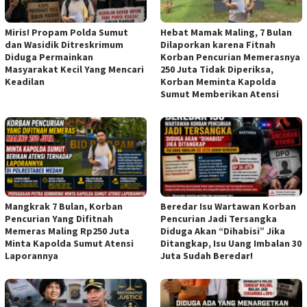
Miris! Propam Polda Sumut
Hebat Mamak Maling, 7 Bulan
dan Wasidik Ditreskrimum
Dilaporkan karena Fitnah
Diduga Permainkan
Korban Pencurian Memerasnya
Masyarakat Kecil Yang Mencari
250 Juta Tidak Diperiksa,
Keadilan
Korban Meminta Kapolda
Sumut Memberikan Atensi
Mangkrak 7 Bulan, Korban
Beredar Isu Wartawan Korban
Pencurian Yang Difitnah
Pencurian Jadi Tersangka
Memeras Maling Rp250 Juta
Diduga Akan “Dihabisi” Jika
Minta Kapolda Sumut Atensi
Ditangkap, Isu Uang Imbalan 30
Laporannya
Juta Sudah Beredar!