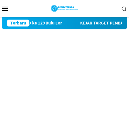
Loncat
Menu
ke
Mobile
konten
i TMMD ke 129 Bulu Lor
Terbaru
KEJAR TARGET PEMBANGUNAN SAS