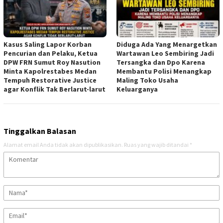
Kasus Saling Lapor Korban
Diduga Ada Yang Menargetkan
Pencurian dan Pelaku, Ketua
Wartawan Leo Sembiring Jadi
DPW FRN Sumut Roy Nasution
Tersangka dan Dpo Karena
Minta Kapolrestabes Medan
Membantu Polisi Menangkap
Tempuh Restorative Justice
Maling Toko Usaha
agar Konflik Tak Berlarut-larut
Keluarganya
Tinggalkan Balasan
Alamat email Anda tidak akan dipublikasikan.
Ruas yang wajib ditandai
*