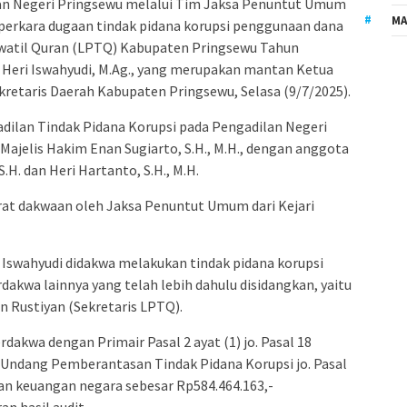
an Negeri Pringsewu melalui Tim Jaksa Penuntut Umum
MA
perkara dugaan tindak pidana korupsi penggunaan dana
atil Quran (LPTQ) Kabupaten Pringsewu Tahun
 Heri Iswahyudi, M.Ag., yang merupakan mantan Ketua
retaris Daerah Kabupaten Pringsewu, Selasa (9/7/2025).
dilan Tindak Pidana Korupsi pada Pengadilan Negeri
Majelis Hakim Enan Sugiarto, S.H., M.H., dengan anggota
.H. dan Heri Hartanto, S.H., M.H.
at dakwaan oleh Jaksa Penuntut Umum dari Kejari
 Iswahyudi didakwa melakukan tindak pidana korupsi
akwa lainnya yang telah lebih dahulu disidangkan, yaitu
 Rustiyan (Sekretaris LPTQ).
kwa dengan Primair Pasal 2 ayat (1) jo. Pasal 18
ng-Undang Pemberantasan Tindak Pidana Korupsi jo. Pasal
ian keuangan negara sebesar Rp584.464.163,-
n hasil audit.