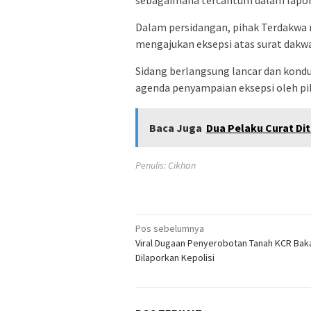
Dalam persidangan, pihak Terdakwa
mengajukan eksepsi atas surat dakwa
Sidang berlangsung lancar dan kondus
agenda penyampaian eksepsi oleh pi
Baca Juga
Dua Pelaku Curat Di
Penulis: Cikhan
Navigasi
Pos sebelumnya
Viral Dugaan Penyerobotan Tanah KCR Bak
pos
Dilaporkan Kepolisi