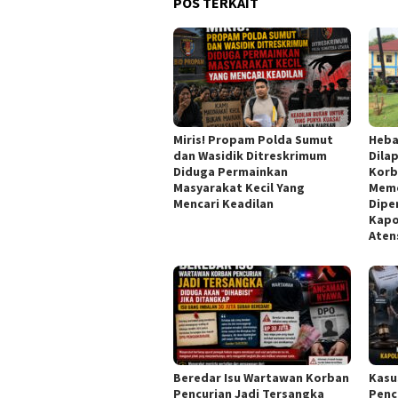
POS TERKAIT
Miris! Propam Polda Sumut
Heba
dan Wasidik Ditreskrimum
Dila
Diduga Permainkan
Korb
Masyarakat Kecil Yang
Meme
Mencari Keadilan
Dipe
Kapo
Aten
Beredar Isu Wartawan Korban
Kasu
Pencurian Jadi Tersangka
Penc