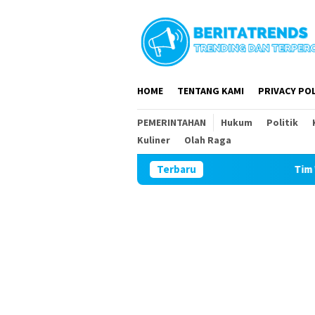
Loncat
ke
konten
HOME
TENTANG KAMI
PRIVACY POL
PEMERINTAHAN
Hukum
Politik
Kuliner
Olah Raga
Terbaru
Tim Wasev Mabesad 