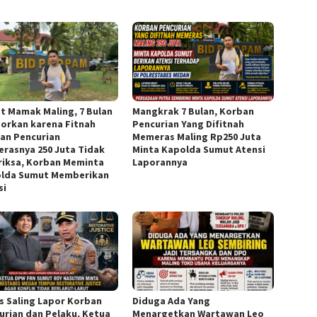
t Mamak Maling, 7 Bulan
Mangkrak 7 Bulan, Korban
porkan karena Fitnah
Pencurian Yang Difitnah
an Pencurian
Memeras Maling Rp250 Juta
rasnya 250 Juta Tidak
Minta Kapolda Sumut Atensi
riksa, Korban Meminta
Laporannya
lda Sumut Memberikan
si
s Saling Lapor Korban
Diduga Ada Yang
urian dan Pelaku, Ketua
Menargetkan Wartawan Leo