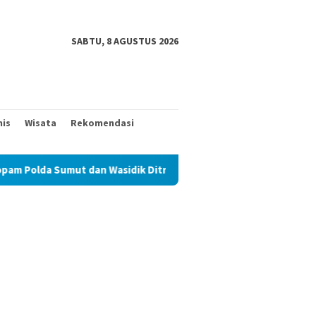
SABTU, 8 AGUSTUS 2026
nis
Wisata
Rekomendasi
t dan Wasidik Ditreskrimum Diduga Permainkan Masyarakat Kecil