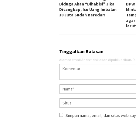
Diduga Akan “Dihabisi” Jika
DPW 
Ditangkap, Isu Uang Imbalan
Mint
30 Juta Sudah Beredar!
Temp
agar
laru
Tinggalkan Balasan
Alamat email Anda tidak akan dipublikasikan.
Ru
Simpan nama, email, dan situs web say