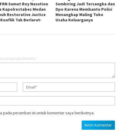
FRN Sumut Roy Nasution
Sembiring Jadi Tersangka dan
a Kapolrestabes Medan
Dpo Karena Membantu Polisi
uh Restorative Justice
Menangkap Maling Toko
 Konflik Tak Berlarut-
Usaha Keluarganya
t
as yang wajib ditandai
*
a pada peramban ini untuk komentar saya berikutnya.