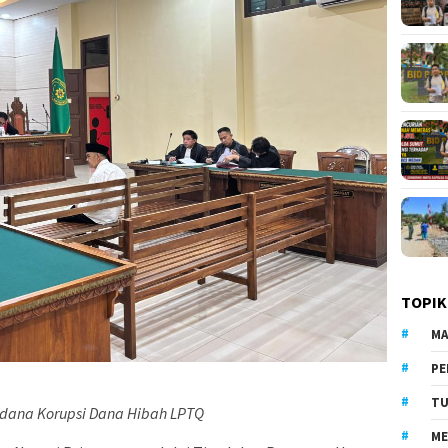
TOPIK
MA
PE
TU
rdana Korupsi Dana Hibah LPTQ
ME