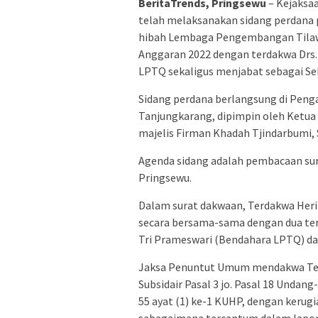
BeritaTrends, Pringsewu
– Kejaksa
telah melaksanakan sidang perdana 
hibah Lembaga Pengembangan Tilaw
Anggaran 2022 dengan terdakwa Drs.
LPTQ sekaligus menjabat sebagai Sek
Sidang perdana berlangsung di Penga
Tanjungkarang, dipimpin oleh Ketua 
majelis Firman Khadah Tjindarbumi, S
Agenda sidang adalah pembacaan sur
Pringsewu.
Dalam surat dakwaan, Terdakwa Heri
secara bersama-sama dengan dua terd
Tri Prameswari (Bendahara LPTQ) dan
Jaksa Penuntut Umum mendakwa Terda
Subsidair Pasal 3 jo. Pasal 18 Unda
55 ayat (1) ke-1 KUHP, dengan kerug
sebagaimana tercantum dalam lapora