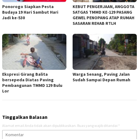
Ponorogo Siapkan Pesta
KEBUT PENGERJAAN, ANGGOTA
Budaya 19 Hari Sambut Hari
SATGAS TMMD KE-129 PASANG
Jadi ke-530
GEWEL PENOPANG ATAP RUMAH
SASARAN REHAB RTLH
Ekspresi Girang Balita
Warga Senang, Paving Jalan
bersepeda Diatas Paving
Sudah Sampai Depan Rumah
Pembangunan TMMD 129 Bulu
Lor
Tinggalkan Balasan
Alamat email Anda tidak akan dipublikasikan.
Ruas yang wajib ditandai
*