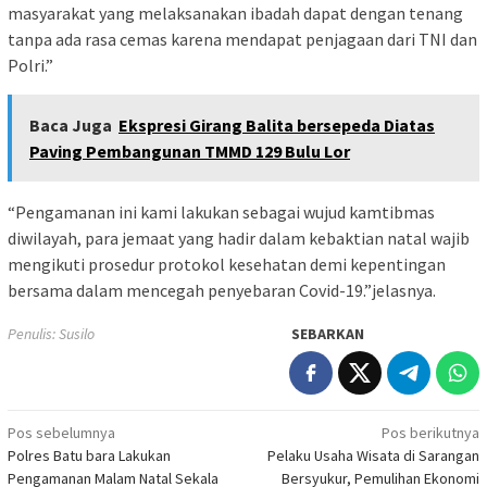
masyarakat yang melaksanakan ibadah dapat dengan tenang
tanpa ada rasa cemas karena mendapat penjagaan dari TNI dan
Polri.”
Baca Juga
Ekspresi Girang Balita bersepeda Diatas
Paving Pembangunan TMMD 129 Bulu Lor
“Pengamanan ini kami lakukan sebagai wujud kamtibmas
diwilayah, para jemaat yang hadir dalam kebaktian natal wajib
mengikuti prosedur protokol kesehatan demi kepentingan
bersama dalam mencegah penyebaran Covid-19.”jelasnya.
Penulis: Susilo
SEBARKAN
Navigasi
Pos sebelumnya
Pos berikutnya
Polres Batu bara Lakukan
Pelaku Usaha Wisata di Sarangan
pos
Pengamanan Malam Natal Sekala
Bersyukur, Pemulihan Ekonomi