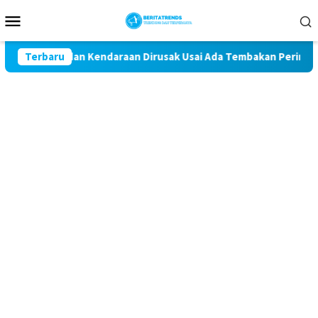
Loncat
Menu
ke
Mobile
konten
antor dan Kendaraan Dirusak Usai Ada Tembakan Peringatan
Terbaru