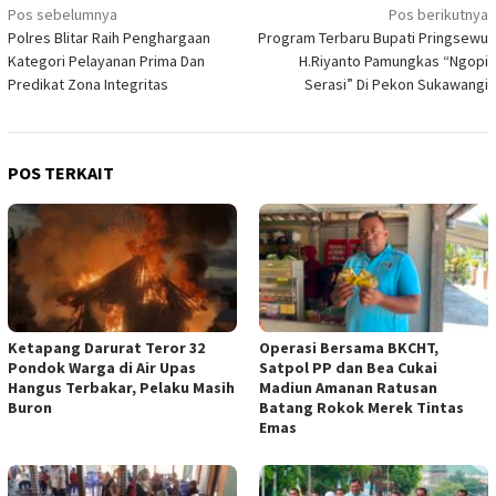
Navigasi
Pos sebelumnya
Pos berikutnya
Polres Blitar Raih Penghargaan
Program Terbaru Bupati Pringsewu
pos
Kategori Pelayanan Prima Dan
H.Riyanto Pamungkas “Ngopi
Predikat Zona Integritas
Serasi” Di Pekon Sukawangi
POS TERKAIT
Ketapang Darurat Teror 32
Operasi Bersama BKCHT,
Pondok Warga di Air Upas
Satpol PP dan Bea Cukai
Hangus Terbakar, Pelaku Masih
Madiun Amanan Ratusan
Buron
Batang Rokok Merek Tintas
Emas