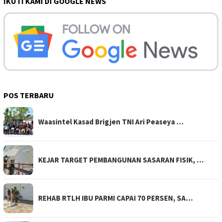
IKUTI KAMI DI GOOGLE NEWS
POS TERBARU
Waasintel Kasad Brigjen TNI Ari Peaseya …
KEJAR TARGET PEMBANGUNAN SASARAN FISIK, …
REHAB RTLH IBU PARMI CAPAI 70 PERSEN, SA…