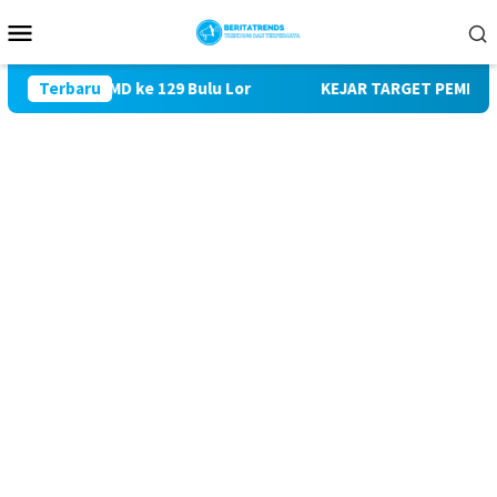
Loncat
Menu
ke
Mobile
konten
ungi TMMD ke 129 Bulu Lor
Terbaru
KEJAR TARGET PEMBANGUNAN S