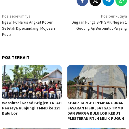
Navigasi
Pos sebelumnya
Pos berikutnya
Ngawi FC Harus Angkat Koper
Dugaan Pungli SPP SMK Negeri 1
pos
Setelah Dipecundangi Mojosari
Gedung Aji Berbuntut Panjang
Putra
POS TERKAIT
Waasintel Kasad Brigjen TNI Ari
KEJAR TARGET PEMBANGUNAN
Peaseya Kunjungi TMMD ke 129
SASARAN FISIK, SATGAS TMMD
Bulu Lor
DAN WARGA BULU LOR KEBUT
PLESTERAN RTLH MILIK PUGUH