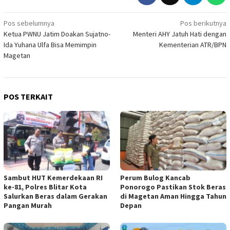
Navigasi
Pos sebelumnya
Pos berikutnya
Ketua PWNU Jatim Doakan Sujatno-
Menteri AHY Jatuh Hati dengan
pos
Ida Yuhana Ulfa Bisa Memimpin
Kementerian ATR/BPN
Magetan
POS TERKAIT
Sambut HUT Kemerdekaan RI
Perum Bulog Kancab
ke-81, Polres Blitar Kota
Ponorogo Pastikan Stok Beras
Salurkan Beras dalam Gerakan
di Magetan Aman Hingga Tahun
Pangan Murah
Depan