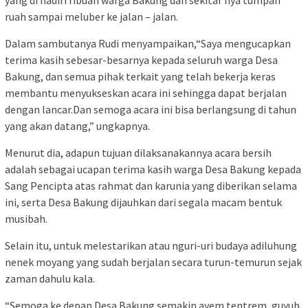
yang di hadiri ribuan warga Bakung dan sekitar nya tumpah
ruah sampai meluber ke jalan – jalan.
Dalam sambutanya Rudi menyampaikan,“Saya mengucapkan
terima kasih sebesar-besarnya kepada seluruh warga Desa
Bakung, dan semua pihak terkait yang telah bekerja keras
membantu menyukseskan acara ini sehingga dapat berjalan
dengan lancar.Dan semoga acara ini bisa berlangsung di tahun
yang akan datang,” ungkapnya.
Menurut dia, adapun tujuan dilaksanakannya acara bersih
adalah sebagai ucapan terima kasih warga Desa Bakung kepada
Sang Pencipta atas rahmat dan karunia yang diberikan selama
ini, serta Desa Bakung dijauhkan dari segala macam bentuk
musibah.
Selain itu, untuk melestarikan atau nguri-uri budaya adiluhung
nenek moyang yang sudah berjalan secara turun-temurun sejak
zaman dahulu kala.
“Semoga ke depan Desa Bakung semakin ayem tentrem, guyub