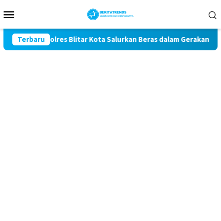
Loncat
Menu
ke
Mobile
konten
-81, Polres Blitar Kota Salurkan Beras dalam Gerakan Pangan M
Terbaru