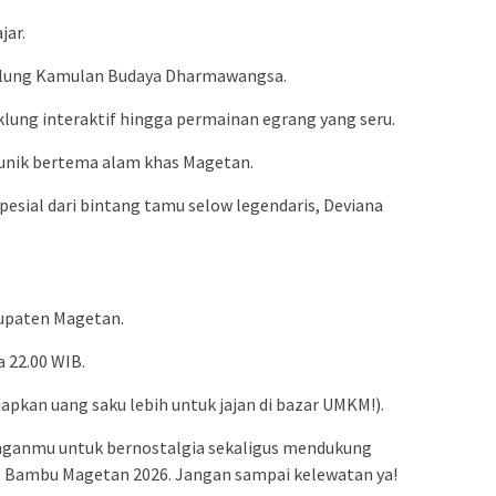
jar.
ulung Kamulan Budaya Dharmawangsa.
klung interaktif hingga permainan egrang yang seru.
unik bertema alam khas Magetan.
sial dari bintang tamu selow legendaris, Deviana
bupaten Magetan.
a 22.00 WIB.
apkan uang saku lebih untuk jajan di bazar UMKM!).
sanganmu untuk bernostalgia sekaligus mendukung
al Bambu Magetan 2026. Jangan sampai kelewatan ya!