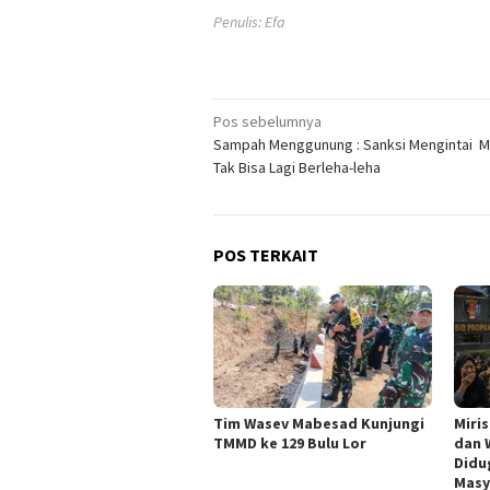
Penulis: Efa
Navigasi
Pos sebelumnya
Sampah Menggunung : Sanksi Mengintai 
pos
Tak Bisa Lagi Berleha-leha
POS TERKAIT
Tim Wasev Mabesad Kunjungi
Miri
TMMD ke 129 Bulu Lor
dan 
Didu
Masy