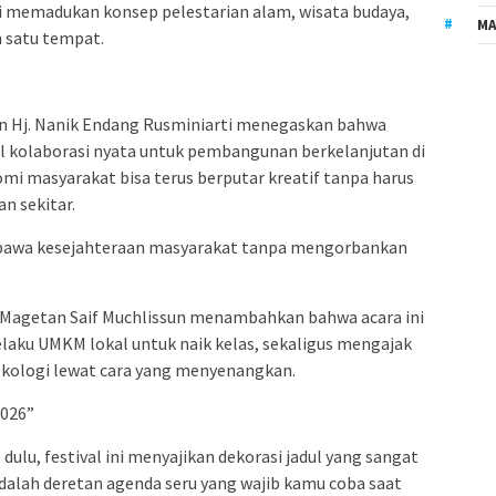
ni memadukan konsep pelestarian alam, wisata budaya,
MA
m satu tempat.
n Hj. Nanik Endang Rusminiarti menegaskan bahwa
l kolaborasi nyata untuk pembangunan berkelanjutan di
mi masyarakat bisa terus berputar kreatif tanpa harus
n sekitar.
awa kesejahteraan masyarakat tanpa mengorbankan
 Magetan Saif Muchlissun menambahkan bahwa acara ini
elaku UMKM lokal untuk naik kelas, sekaligus mengajak
ekologi lewat cara yang menyenangkan.
2026”
ulu, festival ini menyajikan dekorasi jadul yang sangat
adalah deretan agenda seru yang wajib kamu coba saat