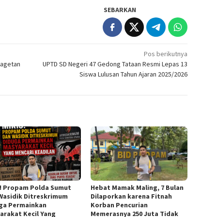
SEBARKAN
Pos berikutnya
Magetan
UPTD SD Negeri 47 Gedong Tataan Resmi Lepas 13
Siswa Lulusan Tahun Ajaran 2025/2026
s! Propam Polda Sumut
Hebat Mamak Maling, 7 Bulan
Wasidik Ditreskrimum
Dilaporkan karena Fitnah
ga Permainkan
Korban Pencurian
arakat Kecil Yang
Memerasnya 250 Juta Tidak