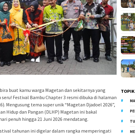
ira buat kamu warga Magetan dan sekitarnya yang
TOPIK
n seru! Festival Bambu Chapter 3 resmi dibuka di halaman
MA
6). Mengusung tema super unik “Magetan Djadoel 2026”,
PE
gan Hidup dan Pangan (DLHP) Magetan ini bakal
ari penuh hingga 21 Juni 2026 mendatang.
TU
stival tahunan ini digelar dalam rangka memperingati
ME