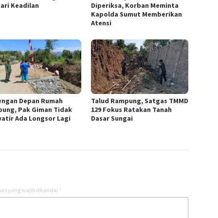
ari Keadilan
Diperiksa, Korban Meminta
Kapolda Sumut Memberikan
Atensi
engan Depan Rumah
Talud Rampung, Satgas TMMD
ung, Pak Giman Tidak
129 Fokus Ratakan Tanah
atir Ada Longsor Lagi
Dasar Sungai
as yang wajib ditandai
*