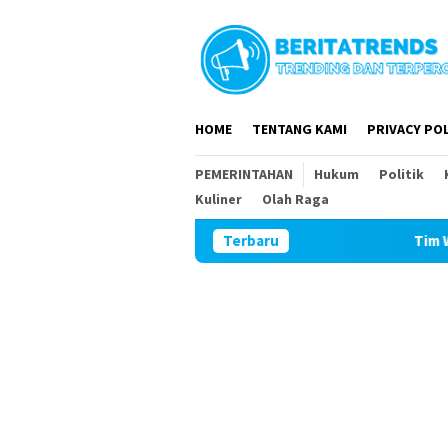
Loncat
ke
konten
HOME
TENTANG KAMI
PRIVACY POL
PEMERINTAHAN
Hukum
Politik
Kuliner
Olah Raga
Terbaru
Tim Wasev Mabesad Ku