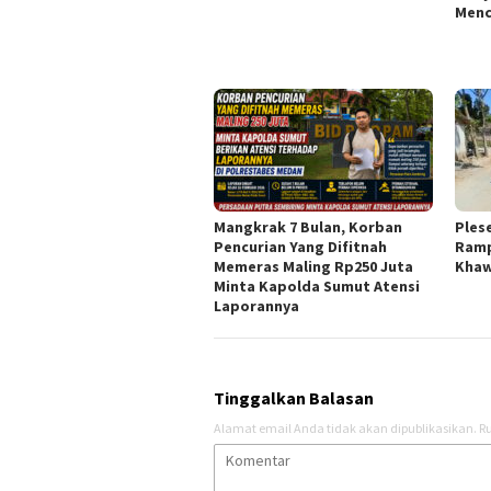
Menc
Mangkrak 7 Bulan, Korban
Ples
Pencurian Yang Difitnah
Ramp
Memeras Maling Rp250 Juta
Khaw
Minta Kapolda Sumut Atensi
Laporannya
Tinggalkan Balasan
Alamat email Anda tidak akan dipublikasikan.
Ru