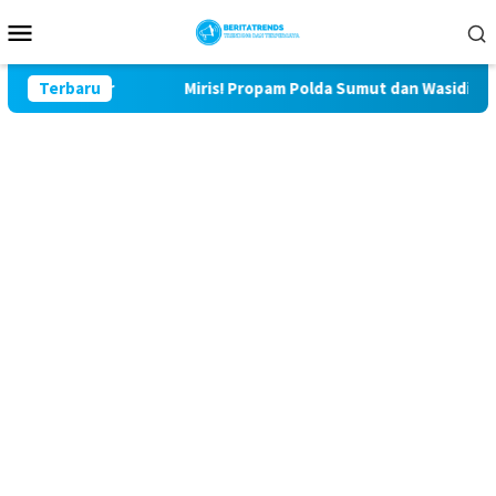
Loncat
Menu
ke
Mobile
konten
lu Lor
Terbaru
Miris! Propam Polda Sumut dan Wasidik Ditreskrim