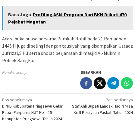
Baca Juga
Profiling ASN Program Dari BKN Diikuti 470
Pejabat Magetan
Acara buka puasa bersama Pemkab Rohil pada 21 Ramadhan
1445 H juga di selingi dengan tausiyah yang disampaikan Ustadz
Jufrizal,S H.I serta sholat berjamaah di masjid Al-Mukmin
Polsek Bangko.
Penulis: Jhony
SEBARKAN
Navigasi
Pos sebelumnya
Pos berikutnya
DPRD Kabupaten Pringsewu Gelar
Staf Ahli Bupati Landak Hadiri Misa
pos
Rapat Paripurna HUT Ke – 15
Ke II Perayaan Paskah Tahun 2024
Kabupaten Pringsewu Tahun 2024