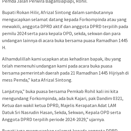
Pemda Jalan Perwira Bagansiapiapi, Rohil.
Bupati Rokan Hilir, Afrizal Sintong dalam sambutannya
mengucapkan selamat datang kepada Forkompinda atau yang
mewakili, anggota DPRD aktif dan anggota DPRD terpilih pada
pemilu 2024 serta para kepala OPD, sekda, sekwan dan para
undangan lainnya di acara buka bersama puasa Ramadhan 1445
H.
Alhamdulillah kami ucapkan atas kehadiran bapak, ibu yang
telah memenuhi undangan kami pada acara buka puasa
bersama pemerintah daerah pada 21 Ramadhan 1445 Hijriyah di
mess Pemda,” kata Afrizal Sintong.
Lanjutnya,” buka puasa bersama Pemkab Rohil kali ini kita
mengundang Forkompinda, ada buk Kajari, pak Dandim 0321,
Ketua dan wakil ketua DPRD, Majelis Kerapatan Adat LAM
Datuk Sri Nasrudin Hasan, Sekda, Sekwan, Kepala OPD serta
Anggota DPRD terpilih periode 2024-2029,” ujarnya.
Bupati juga mengucapkan selamat kepada anggota DPRD