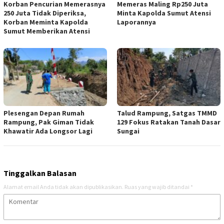
Korban Pencurian Memerasnya
Memeras Maling Rp250 Juta
250 Juta Tidak Diperiksa,
Minta Kapolda Sumut Atensi
Korban Meminta Kapolda
Laporannya
Sumut Memberikan Atensi
Plesengan Depan Rumah
Talud Rampung, Satgas TMMD
Rampung, Pak Giman Tidak
129 Fokus Ratakan Tanah Dasar
Khawatir Ada Longsor Lagi
Sungai
Tinggalkan Balasan
Alamat email Anda tidak akan dipublikasikan.
Ruas yang wajib ditandai
*