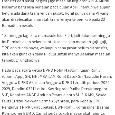
transfer dari pusat begitu juga masalah kegiatan APBD Murni
biasanya baru bisa berjalan pada bulan April, namun walaupun
belum ada dana transfer dari pusat, Rohil punya dana PI yang
akan di selesaikan masalah transfernya ke pemkab pada 22
Ramadhan besok.
” Seminggu lagi kita memasuki Idul Fitri, jadi dalam seminggu
ini Pemkab akan bekerja untuk selesaikan masalah gaji-gaji,
TPP dan tunda bayar, walaupun dana pusat belum ditransfer,
kita akan gunakan dana PI dulu untuk menyelesaikan masalah
tersebut,” ungkapnya.
Hadir pada acara Ketua DPRD Rohil Maston, Kajari Rohil
Yuliarni Appi, SH, MH, MKA LAM Rohil Datuk Sri Nasrudin Hasan,
Anggota DPRD Aktif dan Anggota DPRD terpilih periode 2024-
2029, Dandim 0321 Letkol Kav.Nugraha Yudha Perwiranegara
S.IP, Kapolres AKBP Andrian Pramudianto SH SIK MSi, Sekda
Fauzi Efrizal, Sekwan Sarman Syahroni, para Kepala OPD,
Pengurus TP PKK Kabupaten, DWP Rohil, Komisioner Baznas,
Komisioner BUMD, Camat serta tokoh masyarakat lainnya.