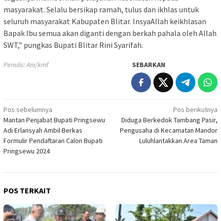
masyarakat. Selalu bersikap ramah, tulus dan ikhlas untuk
seluruh masyarakat Kabupaten Blitar. InsyaAllah keikhlasan
Bapak Ibu semua akan diganti dengan berkah pahala oleh Allah
SWT,” pungkas Bupati Blitar Rini Syarifah.
Penulis: Ani/kmf
SEBARKAN
Navigasi
Pos sebelumnya
Pos berikutnya
Mantan Penjabat Bupati Pringsewu
Diduga Berkedok Tambang Pasir,
pos
Adi Erlansyah Ambil Berkas
Pengusaha di Kecamatan Mandor
Formulir Pendaftaran Calon Bupati
Luluhlantakkan Area Taman
Pringsewu 2024
POS TERKAIT