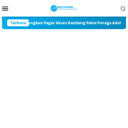
Loncat
Menu
ke
Mobile
konten
ga Dungkan Pagar Akses Kandang Pakai Peraga Adat
Terbaru
Mant