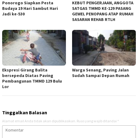
Ponorogo Siapkan Pesta
KEBUT PENGERJAAN, ANGGOTA
Budaya 19 Hari Sambut Hari
SATGAS TMMD KE-129 PASANG
Jadi ke-530
GEWEL PENOPANG ATAP RUMAH
SASARAN REHAB RTLH
Ekspresi Girang Balita
Warga Senang, Paving Jalan
bersepeda Diatas Paving
Sudah Sampai Depan Rumah
Pembangunan TMMD 129 Bulu
Lor
Tinggalkan Balasan
Alamat email Anda tidak akan dipublikasikan.
Ruas yang wajib ditandai
*