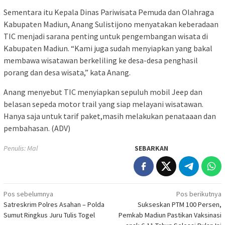
Sementara itu Kepala Dinas Pariwisata Pemuda dan Olahraga
Kabupaten Madiun, Anang Sulistijono menyatakan keberadaan
TIC menjadi sarana penting untuk pengembangan wisata di
Kabupaten Madiun. “Kami juga sudah menyiapkan yang bakal
membawa wisatawan berkeliling ke desa-desa penghasil
porang dan desa wisata,” kata Anang.
Anang menyebut TIC menyiapkan sepuluh mobil Jeep dan
belasan sepeda motor trail yang siap melayani wisatawan.
Hanya saja untuk tarif paket,masih melakukan penataaan dan
pembahasan. (ADV)
Penulis: Mal
SEBARKAN
Navigasi
Pos sebelumnya
Pos berikutnya
Satreskrim Polres Asahan – Polda
Sukseskan PTM 100 Persen,
pos
Sumut Ringkus Juru Tulis Togel
Pemkab Madiun Pastikan Vaksinasi