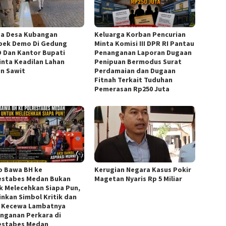
a Desa Kubangan
Keluarga Korban Pencurian
ek Demo Di Gedung
Minta Komisi III DPR RI Pantau
 Dan Kantor Bupati
Penanganan Laporan Dugaan
nta Keadilan Lahan
Penipuan Bermodus Surat
n Sawit
Perdamaian dan Dugaan
Fitnah Terkait Tuduhan
Pemerasan Rp250 Juta
 Bawa BH ke
Kerugian Negara Kasus Pokir
estabes Medan Bukan
Magetan Nyaris Rp 5 Miliar
k Melecehkan Siapa Pun,
inkan Simbol Kritik dan
 Kecewa Lambatnya
nganan Perkara di
estabes Medan