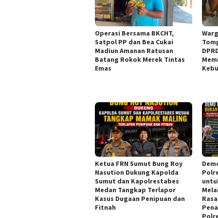
Operasi Bersama BKCHT,
Warg
Satpol PP dan Bea Cukai
Tomp
Madiun Amanan Ratusan
DPRD
Batang Rokok Merek Tintas
Memi
Emas
Kebu
Ketua FRN Sumut Bung Roy
Demo
Nasution Dukung Kapolda
Polr
Sumut dan Kapolrestabes
untu
Medan Tangkap Terlapor
Mela
Kasus Dugaan Penipuan dan
Rasa
Fitnah
Pena
Polr