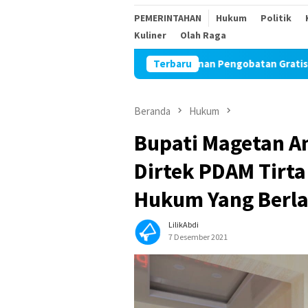
PEMERINTAHAN
Hukum
Politik
Kuliner
Olah Raga
luhan Kesehatan dan Pelayanan Pengobatan Gratis
Terbaru
Lomb
Beranda
Hukum
Bupati Magetan A
Dirtek PDAM Tirta
Hukum Yang Berl
LilikAbdi
7 Desember 2021