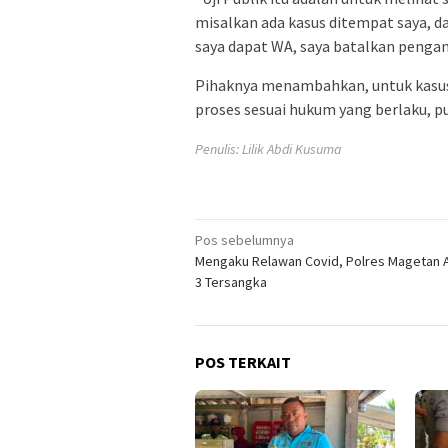
misalkan ada kasus ditempat saya, d
saya dapat WA, saya batalkan pengan
Pihaknya menambahkan, untuk kasus y
proses sesuai hukum yang berlaku, p
Penulis: Lilik Abdi Kusuma
Navigasi
Pos sebelumnya
Mengaku Relawan Covid, Polres Magetan
pos
3 Tersangka
POS TERKAIT