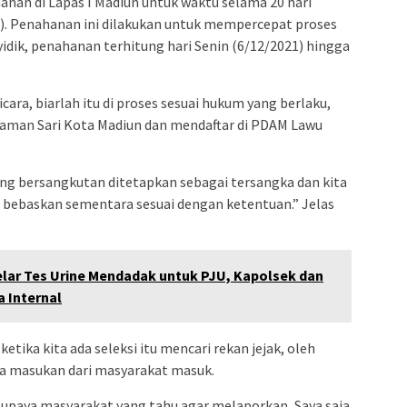
nan di Lapas I Madiun untuk waktu selama 20 hari
21). Penahanan ini dilakukan untuk mempercepat proses
dik, penahanan terhitung hari Senin (6/12/2021) hingga
ra, biarlah itu di proses sesuai hukum yang berlaku,
Taman Sari Kota Madiun dan mendaftar di PDAM Lawu
ng bersangkutan ditetapkan sebagai tersangka dan kita
 bebaskan sementara sesuai dengan ketentuan.” Jelas
Gelar Tes Urine Mendadak untuk PJU, Kapolsek dan
 Internal
ketika kita ada seleksi itu mencari rekan jejak, oleh
ada masukan dari masyarakat masuk.
 supaya masyarakat yang tahu agar melaporkan, Saya saja