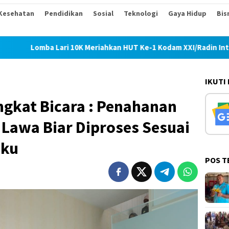
Kesehatan
Pendidikan
Sosial
Teknologi
Gaya Hidup
Bis
a Lari 10K Meriahkan HUT Ke-1 Kodam XXI/Radin Inten
TM
IKUTI
ngkat Bicara : Penahanan
 Lawa Biar Diproses Sesuai
aku
POS T