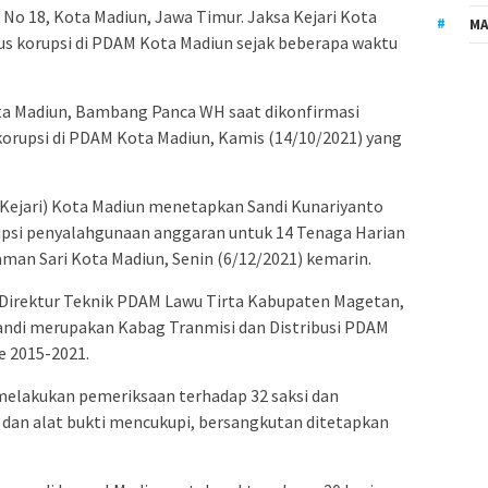
 No 18, Kota Madiun, Jawa Timur. Jaksa Kejari Kota
MA
us korupsi di PDAM Kota Madiun sejak beberapa waktu
ota Madiun, Bambang Panca WH saat dikonfirmasi
rupsi di PDAM Kota Madiun, Kamis (14/10/2021) yang
(Kejari) Kota Madiun menetapkan Sandi Kunariyanto
upsi penyalahgunaan anggaran untuk 14 Tenaga Harian
aman Sari Kota Madiun, Senin (6/12/2021) kemarin.
t Direktur Teknik PDAM Lawu Tirta Kabupaten Magetan,
u Sandi merupakan Kabag Tranmisi dan Distribusi PDAM
e 2015-2021.
 melakukan pemeriksaan terhadap 32 saksi dan
i dan alat bukti mencukupi, bersangkutan ditetapkan