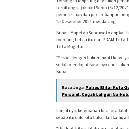
Tersangka langsung dilakukan penaha
terhitung sejak hari Senin (6/12/20
pemeriksaan dan pertimbangan penyi
25 Desember 2021 mendatang.
Bupati Magetan Suprawoto angkat bica
memang beliau itu dari PDAM Tirta 
Tirta Magetan.
“Sesuai dengan hukum nanti kalau ya
sudah mendapat suratnya nanti akan
Bupati.
Baca Juga
Polres Blitar Kota 
Personil, Cegah Lahgun Narkoba
Lanjutnya, kelemahan kita ini adalah 
sebab itu dulu kita buka, dan kalau 
“Uji Publik itu adalah untuk melihat