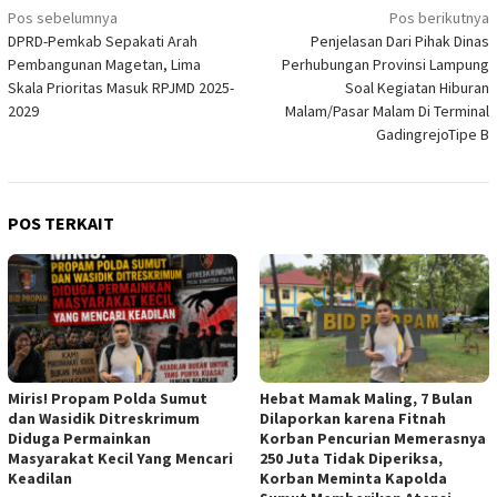
Navigasi
Pos sebelumnya
Pos berikutnya
DPRD-Pemkab Sepakati Arah
Penjelasan Dari Pihak Dinas
pos
Pembangunan Magetan, Lima
Perhubungan Provinsi Lampung
Skala Prioritas Masuk RPJMD 2025-
Soal Kegiatan Hiburan
2029
Malam/Pasar Malam Di Terminal
GadingrejoTipe B
POS TERKAIT
Miris! Propam Polda Sumut
Hebat Mamak Maling, 7 Bulan
dan Wasidik Ditreskrimum
Dilaporkan karena Fitnah
Diduga Permainkan
Korban Pencurian Memerasnya
Masyarakat Kecil Yang Mencari
250 Juta Tidak Diperiksa,
Keadilan
Korban Meminta Kapolda