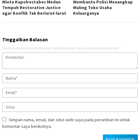
Minta Kapolrestabes Medan
Membantu Polisi Menangkap
Tempuh Restorative Justice
Maling Toko Usaha
agar Konflik Tak Berlarut-larut
Keluarganya
Tinggalkan Balasan
Alamat email Anda tidak akan dipublikasikan.
Ruas yang wajib ditandai
*
Simpan nama, email, dan situs web saya pada peramban ini untuk
komentar saya berikutnya.