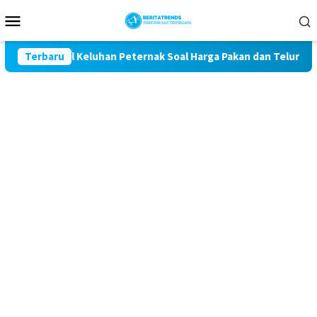
Loncat
Menu
ke
Mobile
konten
 Kawal Keluhan Peternak Soal Harga Pakan dan Telur
Terbaru
TAK