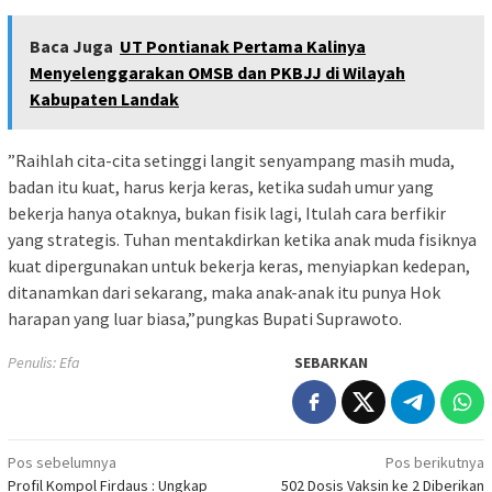
Baca Juga
UT Pontianak Pertama Kalinya
Menyelenggarakan OMSB dan PKBJJ di Wilayah
Kabupaten Landak
”Raihlah cita-cita setinggi langit senyampang masih muda,
badan itu kuat, harus kerja keras, ketika sudah umur yang
bekerja hanya otaknya, bukan fisik lagi, Itulah cara berfikir
yang strategis. Tuhan mentakdirkan ketika anak muda fisiknya
kuat dipergunakan untuk bekerja keras, menyiapkan kedepan,
ditanamkan dari sekarang, maka anak-anak itu punya Hok
harapan yang luar biasa,”pungkas Bupati Suprawoto.
Penulis: Efa
SEBARKAN
Navigasi
Pos sebelumnya
Pos berikutnya
Profil Kompol Firdaus : Ungkap
502 Dosis Vaksin ke 2 Diberikan