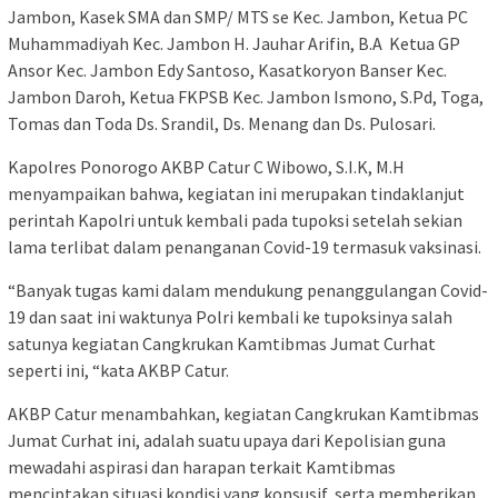
Jambon, Kasek SMA dan SMP/ MTS se Kec. Jambon, Ketua PC
Muhammadiyah Kec. Jambon H. Jauhar Arifin, B.A Ketua GP
Ansor Kec. Jambon Edy Santoso, Kasatkoryon Banser Kec.
Jambon Daroh, Ketua FKPSB Kec. Jambon Ismono, S.Pd, Toga,
Tomas dan Toda Ds. Srandil, Ds. Menang dan Ds. Pulosari.
Kapolres Ponorogo AKBP Catur C Wibowo, S.I.K, M.H
menyampaikan bahwa, kegiatan ini merupakan tindaklanjut
perintah Kapolri untuk kembali pada tupoksi setelah sekian
lama terlibat dalam penanganan Covid-19 termasuk vaksinasi.
“Banyak tugas kami dalam mendukung penanggulangan Covid-
19 dan saat ini waktunya Polri kembali ke tupoksinya salah
satunya kegiatan Cangkrukan Kamtibmas Jumat Curhat
seperti ini, “kata AKBP Catur.
AKBP Catur menambahkan, kegiatan Cangkrukan Kamtibmas
Jumat Curhat ini, adalah suatu upaya dari Kepolisian guna
mewadahi aspirasi dan harapan terkait Kamtibmas
menciptakan situasi kondisi yang konsusif, serta memberikan