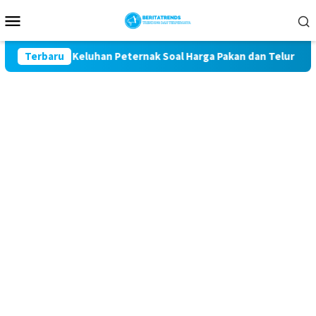
Loncat
Menu
ke
Mobile
konten
 Kawal Keluhan Peternak Soal Harga Pakan dan Telur
Terbaru
TA