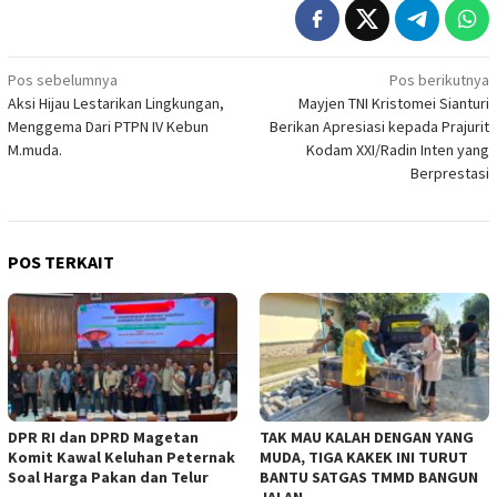
Navigasi
Pos sebelumnya
Pos berikutnya
Aksi Hijau Lestarikan Lingkungan,
Mayjen TNI Kristomei Sianturi
pos
Menggema Dari PTPN IV Kebun
Berikan Apresiasi kepada Prajurit
M.muda.
Kodam XXI/Radin Inten yang
Berprestasi
POS TERKAIT
DPR RI dan DPRD Magetan
TAK MAU KALAH DENGAN YANG
Komit Kawal Keluhan Peternak
MUDA, TIGA KAKEK INI TURUT
Soal Harga Pakan dan Telur
BANTU SATGAS TMMD BANGUN
JALAN