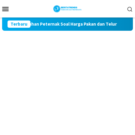
Loncat
Menu
ke
Mobile
konten
al Keluhan Peternak Soal Harga Pakan dan Telur
Terbaru
TAK MA