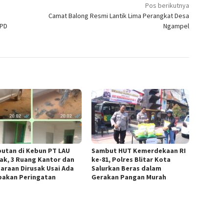
Pos berikutnya
Camat Balong Resmi Lantik Lima Perangkat Desa
OPD
Ngampel
butan di Kebun PT LAU
Sambut HUT Kemerdekaan RI
ak, 3 Ruang Kantor dan
ke-81, Polres Blitar Kota
araan Dirusak Usai Ada
Salurkan Beras dalam
akan Peringatan
Gerakan Pangan Murah