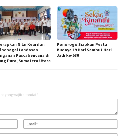
Terapkan Nilai Kearifan
Ponorogo Siapkan Pesta
l sebagai Landasan
Budaya 19 Hari Sambut Hari
nganan Pascabencana di
Jadi ke-530
ung Pura, Sumatera Utara
as yang wajib ditandai
*