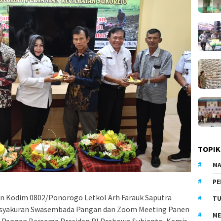
TOPIK
MA
PE
 Kodim 0802/Ponorogo Letkol Arh Farauk Saputra
TU
Tasyakuran Swasembada Pangan dan Zoom Meeting Panen
ME