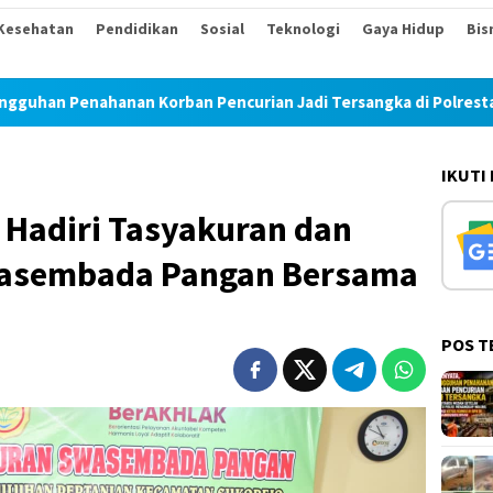
Kesehatan
Pendidikan
Sosial
Teknologi
Gaya Hidup
Bis
orban Pencurian Jadi Tersangka di Polrestabes Medan Setelah M
IKUTI
Hadiri Tasyakuran dan
asembada Pangan Bersama
POS T