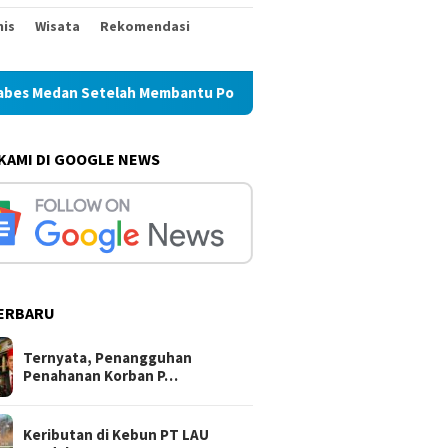
nis
Wisata
Rekomendasi
embantu Polisi Menangkap Maling Atas Atensi Ketua Komisi III 
 KAMI DI GOOGLE NEWS
ERBARU
Ternyata, Penangguhan
Penahanan Korban P…
Keributan di Kebun PT LAU