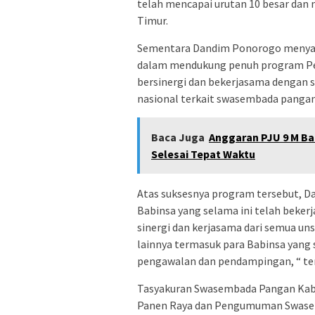
telah mencapai urutan 10 besar dan
Timur.
Sementara Dandim Ponorogo menyata
dalam mendukung penuh program Pem
bersinergi dan bekerjasama dengan
nasional terkait swasembada pangan 
Baca Juga
Anggaran PJU 9 M B
Selesai Tepat Waktu
Atas suksesnya program tersebut, D
Babinsa yang selama ini telah bekerj
sinergi dan kerjasama dari semua un
lainnya termasuk para Babinsa yang 
pengawalan dan pendampingan, “ ter
Tasyakuran Swasembada Pangan Kab
Panen Raya dan Pengumuman Swasemb