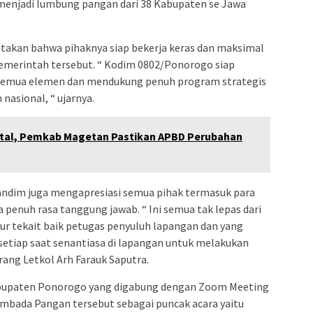
 menjadi lumbung pangan dari 38 Kabupaten se Jawa
kan bahwa pihaknya siap bekerja keras dan maksimal
erintah tersebut. “ Kodim 0802/Ponorogo siap
 semua elemen dan mendukung penuh program strategis
nasional, “ ujarnya.
atal, Pemkab Magetan Pastikan APBD Perubahan
andim juga mengapresiasi semua pihak termasuk para
a penuh rasa tanggung jawab. “ Ini semua tak lepas dari
sur tekait baik petugas penyuluh lapangan dan yang
setiap saat senantiasa di lapangan untuk melakukan
ang Letkol Arh Farauk Saputra.
upaten Ponorogo yang digabung dengan Zoom Meeting
ada Pangan tersebut sebagai puncak acara yaitu