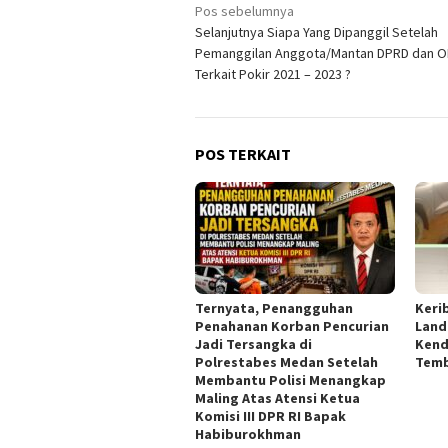
Navigasi
Pos sebelumnya
Selanjutnya Siapa Yang Dipanggil Setelah
pos
Pemanggilan Anggota/Mantan DPRD dan 
Terkait Pokir 2021 – 2023 ?
POS TERKAIT
Ternyata, Penangguhan
Keri
Penahanan Korban Pencurian
Land
Jadi Tersangka di
Kend
Polrestabes Medan Setelah
Temb
Membantu Polisi Menangkap
Maling Atas Atensi Ketua
Komisi III DPR RI Bapak
Habiburokhman