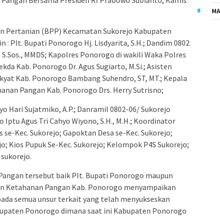
angan Bersama Presiden RI Prabowo Subianto, Kamis
MA
uhan Pertanian (BPP) Kecamatan Sukorejo Kabupaten
n : Plt. Bupati Ponorogo Hj. Lisdyarita, S.H.; Dandim 0802
 S.Sos., MMDS; Kapolres Ponorogo di wakili Waka Polres
; Sekda Kab. Ponorogo Dr. Agus Sugiarto, M.Si.; Asisten
kyat Kab. Ponorogo Bambang Suhendro, ST, MT.; Kepala
hanan Pangan Kab. Ponorogo Drs. Herry Sutrisno;
yo Hari Sujatmiko, A.P.; Danramil 0802-06/ Sukorejo
o Iptu Agus Tri Cahyo Wiyono, S.H., M.H.; Koordinator
 se-Kec. Sukorejo; Gapoktan Desa se-Kec. Sukorejo;
o; Kios Pupuk Se-Kec. Sukorejo; Kelompok P4S Sukorejo;
 sukorejo.
Pangan tersebut baik Plt. Bupati Ponorogo maupun
dan Ketahanan Pangan Kab. Ponorogo menyampaikan
pada semua unsur terkait yang telah menyukseskan
upaten Ponorogo dimana saat ini Kabupaten Ponorogo