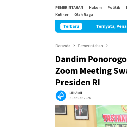
PEMERINTAHAN
Hukum
Politik
Kuliner
Olah Raga
Ternyata, Penangguhan Penahanan K
Terbaru
Beranda
Pemerintahan
Dandim Ponorogo 
Zoom Meeting Sw
Presiden RI
LilikAbdi
8 Januari 2026