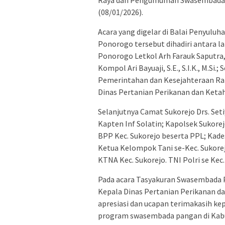
Raya dan Pengumuman Swasembada P
(08/01/2026).
Acara yang digelar di Balai Penyul
Ponorogo tersebut dihadiri antara lai
Ponorogo Letkol Arh Farauk Saputra,
Kompol Ari Bayuaji, S.E., S.I.K., M.Si.
Pemerintahan dan Kesejahteraan Ra
Dinas Pertanian Perikanan dan Keta
Selanjutnya Camat Sukorejo Drs. Seti
Kapten Inf Solatin; Kapolsek Sukorej
BPP Kec. Sukorejo beserta PPL; Kades
Ketua Kelompok Tani se-Kec. Sukorej
KTNA Kec. Sukorejo. TNI Polri se Kec.
Pada acara Tasyakuran Swasembada 
Kepala Dinas Pertanian Perikanan 
apresiasi dan ucapan terimakasih ke
program swasembada pangan di Kab