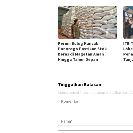
Perum Bulog Kancab
ITB 
Ponorogo Pastikan Stok
Loka
Beras di Magetan Aman
Pena
Hingga Tahun Depan
Tanj
Tinggalkan Balasan
Alamat email Anda tidak akan dipublikasikan.
Ru