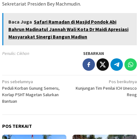
Sekretariat Presiden Bey Machmudin.
Baca Juga
Safari Ramadan di Masjid Pondok Abi
Bahrun Madinatul Jannah Wali Kota Dr Maidi Apresiasi
Masyarakat Sinergi Bangun Madiun
Penulis: Cikhan
SEBARKAN
Navigasi
Pos sebelumnya
Pos berikutnya
Peduli Korban Gunung Semeru,
Kunjungan Tim Penilai ICH Unesco
pos
Korlap PSHT Magetan Salurkan
Reog
Bantuan
POS TERKAIT