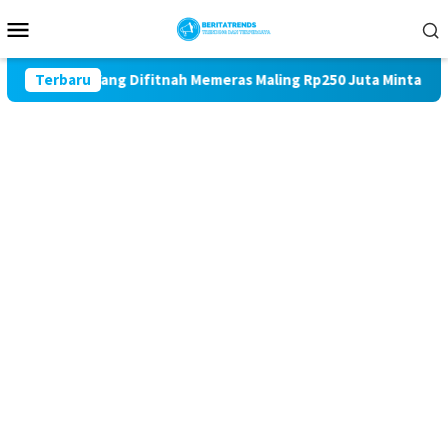
Loncat
Menu
ke
Mobile
konten
curian Yang Difitnah Memeras Maling Rp250 Juta Minta Kapolda 
Terbaru