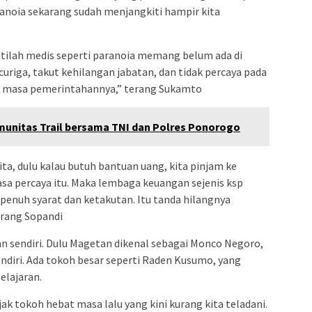
ranoia sekarang sudah menjangkiti hampir kita
stilah medis seperti paranoia memang belum ada di
 curiga, takut kehilangan jabatan, dan tidak percaya pada
di masa pemerintahannya,” terang Sukamto
omunitas Trail bersama TNI dan Polres Ponorogo
ta, dulu kalau butuh bantuan uang, kita pinjam ke
asa percaya itu. Maka lembaga keuangan sejenis ksp
penuh syarat dan ketakutan. Itu tanda hilangnya
erang Sopandi
an sendiri. Dulu Magetan dikenal sebagai Monco Negoro,
diri. Ada tokoh besar seperti Raden Kusumo, yang
lajaran.
jak tokoh hebat masa lalu yang kini kurang kita teladani.