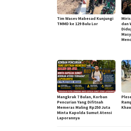
Tim Wasev Mabesad Kunjungi
Miri
TMMD ke 129 Bulu Lor
dan 
Didu
Masy
Menc
Mangkrak 7 Bulan, Korban
Ples
Pencurian Yang Difitnah
Ramp
Memeras Maling Rp250 Juta
Khaw
Minta Kapolda Sumut Atensi
Laporannya