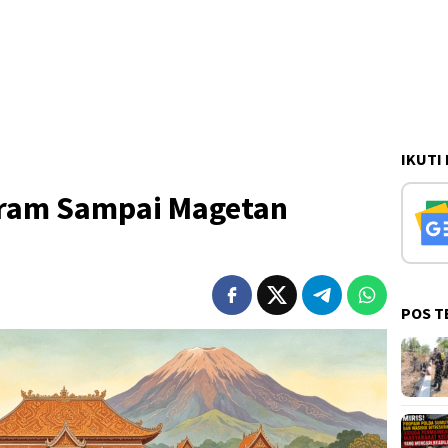
IKUTI
aram Sampai Magetan
POS T