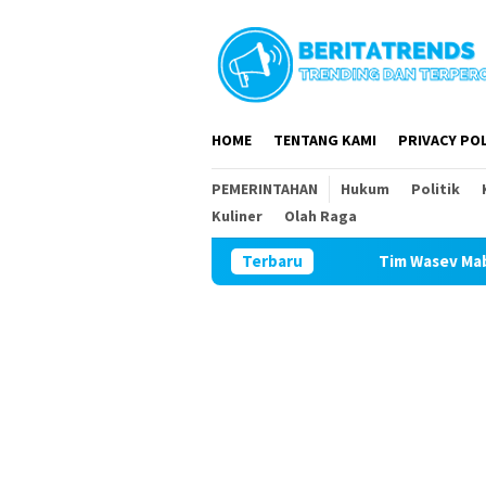
Loncat
ke
konten
HOME
TENTANG KAMI
PRIVACY POL
PEMERINTAHAN
Hukum
Politik
Kuliner
Olah Raga
Tim Wasev Mabesad Kunjungi TMMD
Terbaru