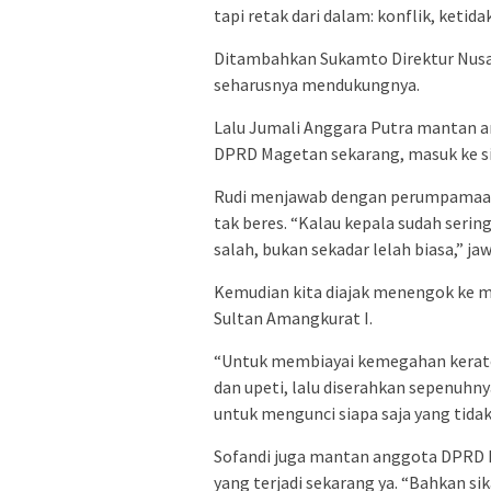
tapi retak dari dalam: konflik, ketid
Ditambahkan Sukamto Direktur Nusa 
seharusnya mendukungnya.
Lalu Jumali Anggara Putra mantan a
DPRD Magetan sekarang, masuk ke si
Rudi menjawab dengan perumpamaan y
tak beres. “Kalau kepala sudah sering
salah, bukan sekadar lelah biasa,” ja
Kemudian kita diajak menengok ke m
Sultan Amangkurat I.
“Untuk membiayai kemegahan kerato
dan upeti, lalu diserahkan sepenuhny
untuk mengunci siapa saja yang tidak s
Sofandi juga mantan anggota DPRD 
yang terjadi sekarang ya. “Bahkan s