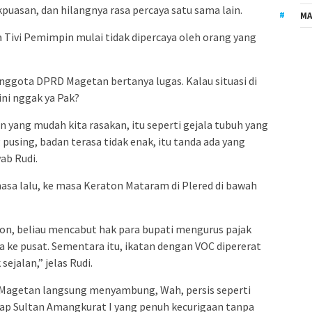
akpuasan, dan hilangnya rasa percaya satu sama lain.
MA
Tivi Pemimpin mulai tidak dipercaya oleh orang yang
nggota DPRD Magetan bertanya lugas. Kalau situasi di
ni nggak ya Pak?
ang mudah kita rasakan, itu seperti gejala tubuh yang
 pusing, badan terasa tidak enak, itu tanda ada yang
wab Rudi.
asa lalu, ke masa Keraton Mataram di Plered di bawah
n, beliau mencabut hak para bupati mengurus pajak
a ke pusat. Sementara itu, ikatan dengan VOC dipererat
ejalan,” jelas Rudi.
Magetan langsung menyambung, Wah, persis seperti
ikap Sultan Amangkurat I yang penuh kecurigaan tanpa