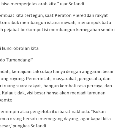
 bisa memperjelas arah kita,” ujar Sofandi.
buat kita tertegun, saat Keraton Plered dan rakyat
keraton sibuk membangun istana mewah, menumpuk batu
ah pejabat berkompetisi membangun kemegahan sendiri
kunci obrolan kita.
odo Tumandang!”
dah, kemajuan tak cukup hanya dengan anggaran besar
otong royong. Pemerintah, masyarakat, pengusaha, dan
 ruang suara rakyat, bangun kembali rasa percaya, dan
. Kalau tidak, visi besar hanya akan menjadi lamunan
ukamto
pemimpin atau pengelola itu ibarat nakhoda. “Bukan
emua orang bersatu memegang dayung, agar kapal kita
esar,”pungkas Sofandi