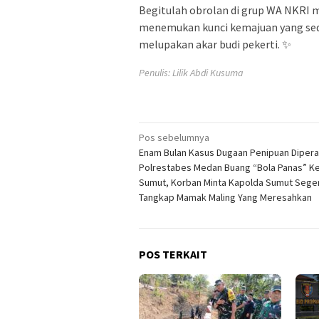
Begitulah obrolan di grup WA NKRI 
menemukan kunci kemajuan yang sede
melupakan akar budi pekerti. ✨
Penulis: Lilik Abdi Kusuma
Navigasi
Pos sebelumnya
Enam Bulan Kasus Dugaan Penipuan Diper
pos
Polrestabes Medan Buang “Bola Panas” K
Sumut, Korban Minta Kapolda Sumut Sege
Tangkap Mamak Maling Yang Meresahkan
POS TERKAIT