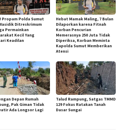
s! Propam Polda Sumut
Hebat Mamak Maling, 7 Bulan
Wasidik Ditreskrimum
Dilaporkan karena Fitnah
ga Permainkan
Korban Pencurian
arakat Kecil Yang
Memerasnya 250 Juta Tidak
ari Keadilan
Diperiksa, Korban Meminta
Kapolda Sumut Memberikan
Atensi
engan Depan Rumah
Talud Rampung, Satgas TMMD
ung, Pak Giman Tidak
129 Fokus Ratakan Tanah
atir Ada Longsor Lagi
Dasar Sungai