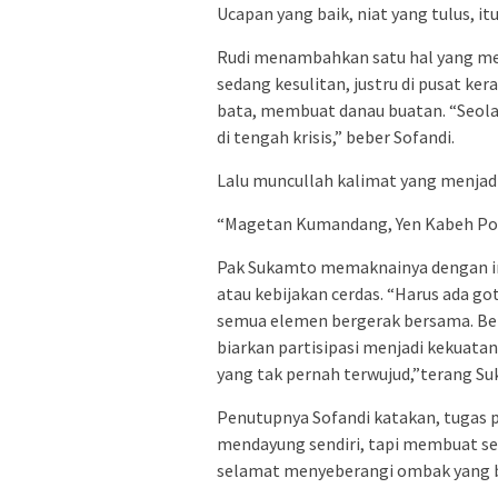
Ucapan yang baik, niat yang tulus, itu
Rudi menambahkan satu hal yang mem
sedang kesulitan, justru di pusat 
bata, membuat danau buatan. “Seol
di tengah krisis,” beber Sofandi.
Lalu muncullah kalimat yang menjadi 
“Magetan Kumandang, Yen Kabeh P
Pak Sukamto memaknainya dengan in
atau kebijakan cerdas. “Harus ada g
semua elemen bergerak bersama. Beri
biarkan partisipasi menjadi kekuatan
yang tak pernah terwujud,”terang S
Penutupnya Sofandi katakan, tugas 
mendayung sendiri, tapi membuat s
selamat menyeberangi ombak yang b