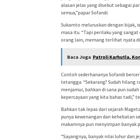
alasan jelas yang disebut sebagai pa
semua,”papar Sofandi.
Sukamto meluruskan dengan bijak, i
masa itu. “Tapi perilaku yang sangat
orang lain, memang terlihat nyata 
Baca Juga
Patroli Karhutla, K
Contoh sederhananya Sofandi berceri
tetangga. “Sekarang? Sudah hilang r
menjamur, bahkan di sana pun sudah 
kepercayaan yang kita bahas tadi,” t
Bahkan tak lepas dari sejarah Maget
punya kewenangan dan kehebatan sen
makamnya pun menyimpan banyak pe
“Sayangnya, banyak nilai luhur dan je