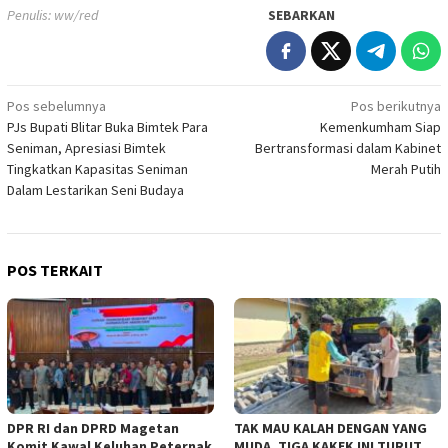
Penulis: ww/red
SEBARKAN
Navigasi
Pos sebelumnya
Pos berikutnya
PJs Bupati Blitar Buka Bimtek Para
Kemenkumham Siap
pos
Seniman, Apresiasi Bimtek
Bertransformasi dalam Kabinet
Tingkatkan Kapasitas Seniman
Merah Putih
Dalam Lestarikan Seni Budaya
POS TERKAIT
DPR RI dan DPRD Magetan
TAK MAU KALAH DENGAN YANG
Komit Kawal Keluhan Peternak
MUDA, TIGA KAKEK INI TURUT