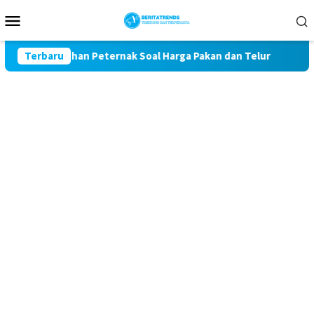
Loncat
Menu
ke
Mobile
konten
l Keluhan Peternak Soal Harga Pakan dan Telur
Terbaru
TAK MAU