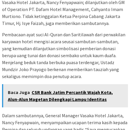
Vasaka Hotel Jakarta, Nancy Fenyapwain; dilanjutkan oleh GM
of Operation PT. Dafam Hotel Management, Cahyanto Imam
Murtiono. Tidak ketinggalan Ketua Perpina Cabang Jakarta
Timur, Hj. Isye Faizah, juga memberikan sambutannya.
Pembacaan ayat suci Al-Quran dan Saritilawah dari perwakilan
karyawan hotel mengisi acara seusai sambutan-sambutan,
yang kemudian dilanjutkan simbolisasi pemberian donasi
berupa uang tunai dan donasi sembako untuk kaum duafa.
Menjelang beduk tanda berbuka puasa terdengar, Ustadz
Mundzir Joko Prayogo berkenan memberikan tauziah yang
sekaligus memimpin doa penutup acara.
Baca Juga
CSR Bank Jatim Percantik Wajah Kota,
Alun-Alun Magetan Dilengkapi Lampu Identitas
Dalam sambutannya, General Manager Vasaka Hotel Jakarta,
Nancy Fenyapwain, menyampaikan ucapan terima kasih kepada
Perpina dan seluruh undangan yang hadir. “Saya mengucapkan