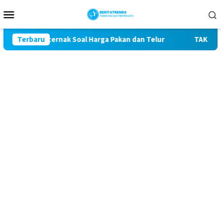
Loncat
Menu
ke
Mobile
konten
an Peternak Soal Harga Pakan dan Telur
Terbaru
TAK MAU KALAH