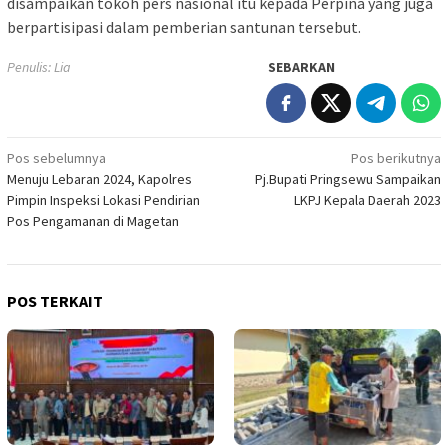
disampaikan tokoh pers nasional itu kepada Perpina yang juga
berpartisipasi dalam pemberian santunan tersebut.
Penulis: Lia
SEBARKAN
Navigasi
Pos sebelumnya
Pos berikutnya
Menuju Lebaran 2024, Kapolres
Pj.Bupati Pringsewu Sampaikan
pos
Pimpin Inspeksi Lokasi Pendirian
LKPJ Kepala Daerah 2023
Pos Pengamanan di Magetan
POS TERKAIT