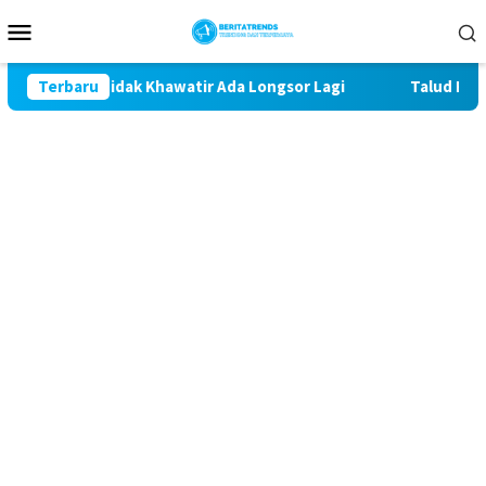
Loncat
Menu
ke
Mobile
konten
an Tidak Khawatir Ada Longsor Lagi
Terbaru
Talud Rampung, Sa