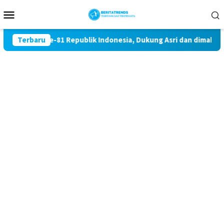
Loncat
Menu
ke
Mobile
konten
n HUT Ke-81 Republik Indonesia, Dukung Asri dan dimaknai unt
Terbaru