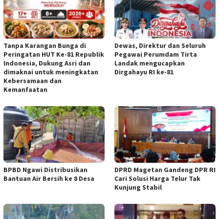
Tanpa Karangan Bunga di
Dewas, Direktur dan Seluruh
Peringatan HUT Ke-81 Republik
Pegawai Perumdam Tirta
Indonesia, Dukung Asri dan
Landak mengucapkan
dimaknai untuk meningkatan
Dirgahayu RI ke-81
Kebersamaan dan
Kemanfaatan
BPBD Ngawi Distribusikan
DPRD Magetan Gandeng DPR RI
Bantuan Air Bersih ke 8 Desa
Cari Solusi Harga Telur Tak
Kunjung Stabil