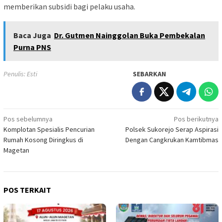
memberikan subsidi bagi pelaku usaha.
Baca Juga
Dr. Gutmen Nainggolan Buka Pembekalan
Purna PNS
Penulis: Esti
SEBARKAN
Navigasi
Pos sebelumnya
Pos berikutnya
Komplotan Spesialis Pencurian
Polsek Sukorejo Serap Aspirasi
pos
Rumah Kosong Diringkus di
Dengan Cangkrukan Kamtibmas
Magetan
POS TERKAIT